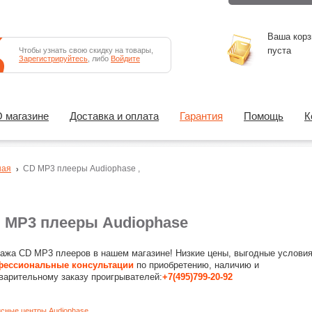
Ваша корз
пуста
Чтобы узнать свою скидку на товары,
Зарегистрируйтесь
, либо
Войдите
 магазине
Доставка и оплата
Гарантия
Помощь
К
ная
CD MP3 плееры
Audiophase
,
 MP3 плееры Audiophase
ажа CD MP3 плееров в нашем магазине! Низкие цены, выгодные условия
ессиональные консультации
по приобретению, наличию и
варительному заказу проигрывателей:
+7(495)799-20-92
сные центры Audiophase