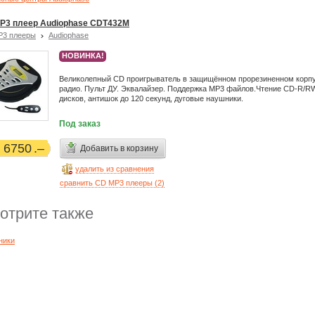
P3 плеер Audiophase CDT432M
P3 плееры
Audiophase
НОВИНКА!
Великолепный CD проигрыватель в защищённом прорезиненном корп
радио. Пульт ДУ. Эквалайзер. Поддержка MP3 файлов.Чтение CD-R/R
дисков, антишок до 120 секунд, дуговые наушники.
Под заказ
6750
Добавить в корзину
удалить из сравнения
сравнить CD MP3 плееры (
2
)
отрите также
ники