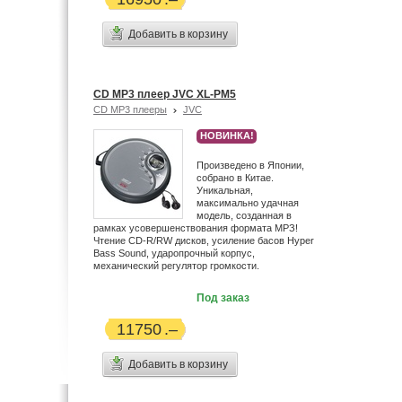
Добавить в корзину
CD MP3 плеер JVC XL-PM5
CD MP3 плееры
JVC
НОВИНКА!
Произведено в Японии,
собрано в Китае.
Уникальная,
максимально удачная
модель, созданная в
рамках усовершенствования формата МРЗ!
Чтение CD-R/RW дисков, усиление басов Hyper
Bass Sound, ударопрочный корпус,
механический регулятор громкости.
Под заказ
11750
Добавить в корзину