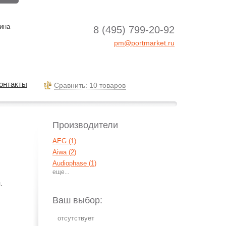
ина
8 (495) 799-20-92
pm@portmarket.ru
онтакты
Cравнить: 10 товаров
Производители
AEG (1)
Aiwa (2)
Audiophase (1)
Gueray (7)
.
JVC (4)
Naxa (1)
Ваш выбор:
Panasonic (21)
Philips (12)