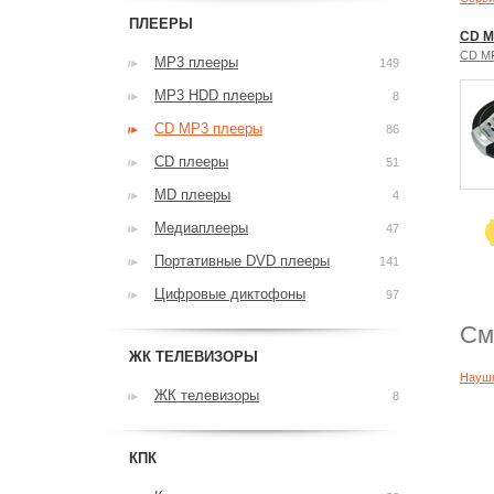
ПЛЕЕРЫ
CD M
CD M
MP3 плееры
149
MP3 HDD плееры
8
CD MP3 плееры
86
CD плееры
51
MD плееры
4
Медиаплееры
47
Портативные DVD плееры
141
Цифровые диктофоны
97
См
ЖК ТЕЛЕВИЗОРЫ
Науш
ЖК телевизоры
8
КПК