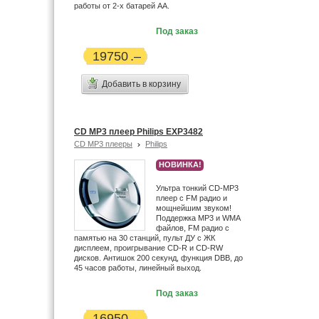
работы от 2-х батарей АА.
Под заказ
19750
Добавить в корзину
CD MP3 плеер Philips EXP3482
CD MP3 плееры
Philips
НОВИНКА!
Ультра тонкий CD-MP3
плеер с FM радио и
мощнейшим звуком!
Поддержка MP3 и WMA
файлов, FM радио с
памятью на 30 станций, пульт ДУ с ЖК
дисплеем, проигрывание CD-R и CD-RW
дисков. Антишок 200 секунд, функция DBB, до
45 часов работы, линейный выход.
Под заказ
16950