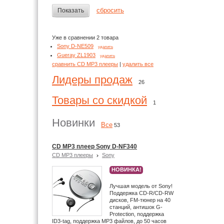
сбросить
Показать
Уже в сравнении 2 товара
Sony D-NE509
удалить
Gueray ZL1903
удалить
сравнить CD MP3 плееры
|
удалить все
Лидеры продаж
26
Товары со скидкой
1
Новинки
Все
53
CD MP3 плеер Sony D-NF340
CD MP3 плееры
Sony
НОВИНКА!
Лучшая модель от Sony!
Поддержка CD-R/CD-RW
дисков, FM-тюнер на 40
станций, антишок G-
Protection, поддержка
ID3-tag, поддержка MP3 файлов, до 50 часов