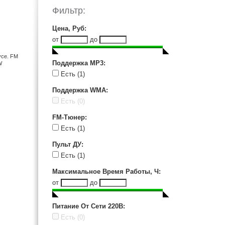
RCA (1)
Фильтр:
RioVolt (1)
Sony (28)
Цена, Руб
:
TDK (1)
от
до
Toshiba (3)
усе. FM
Vitek (3)
Поддержка MP3
:
W
Есть
(1)
Поддержка WMA
:
Есть
(0)
FM-Тюнер
:
Есть
(1)
Пульт ДУ
:
Есть
(1)
Максимальное Время Работы, Ч
:
от
до
Питание От Сети 220В
:
Есть
(0)