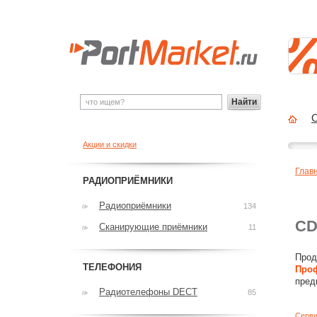
Найти
О
Акции и скидки
Глав
РАДИОПРИЁМНИКИ
Радиоприёмники
134
CD
Сканирующие приёмники
11
Прод
ТЕЛЕФОНИЯ
Проф
пред
Радиотелефоны DECT
85
Серви