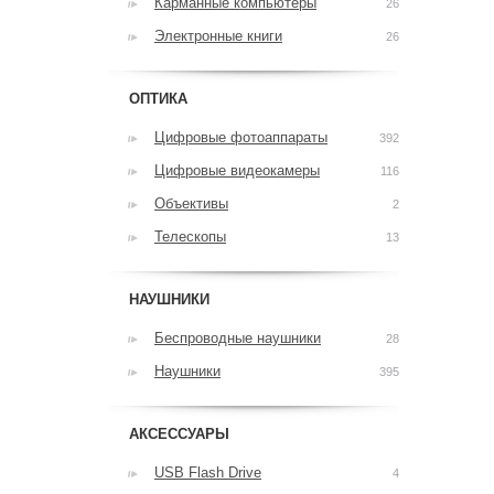
Карманные компьютеры
26
Электронные книги
26
ОПТИКА
Цифровые фотоаппараты
392
Цифровые видеокамеры
116
Объективы
2
Телескопы
13
НАУШНИКИ
Беспроводные наушники
28
Наушники
395
АКСЕССУАРЫ
USB Flash Drive
4