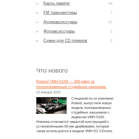
Карты памяти
64
FM трансмиттеры
7
Аудиоаксессуары
27
Фотоаксессуары
2
Сумки для CD плееров
2
Что нового
Roland VMH-S100 — 300 евро за
полноразмерные студийные наушники.
22 января 2025
Специалисты из компании
Roland, выпустили новую
модель полноразмерных
студийных наушников с
индексом VMH-S100.
Новинка отличается закрытой конструкцией с
установленными 50-мм драйверами, которые
также используются в модели VMH-D1 V-Drums.