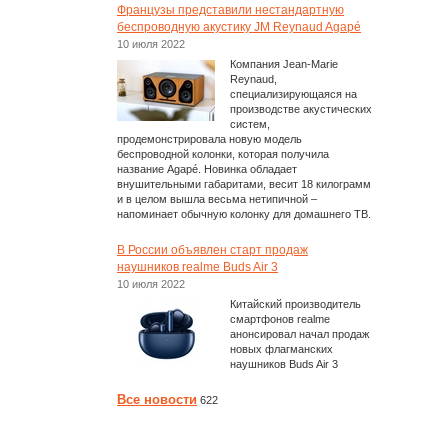
Французы представили нестандартную
беспроводную акустику JM Reynaud Agapé
10 июля 2022
Компания Jean-Marie
Reynaud,
специализирующаяся на
производстве акустических
систем,
продемонстрировала новую модель
беспроводной колонки, которая получила
название Agapé. Новинка обладает
внушительными габаритами, весит 18 килограмм
и в целом вышла весьма нетипичной –
напоминает обычную колонку для домашнего ТВ.
В России объявлен старт продаж
наушников realme Buds Air 3
10 июля 2022
Китайский производитель
смартфонов realme
анонсировал начал продаж
новых флагманских
наушников Buds Air 3
Все новости
622