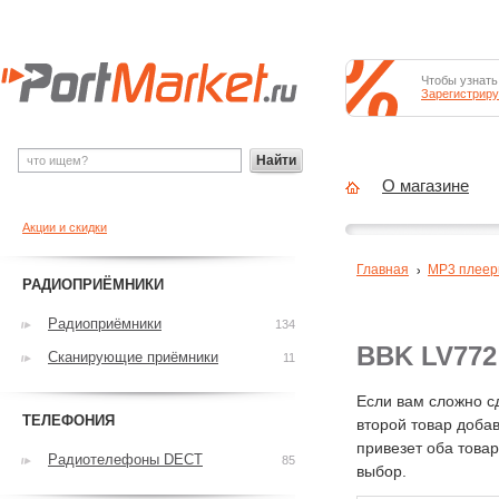
Чтобы узнать
Зарегистриру
Найти
О магазине
Акции и скидки
Главная
MP3 плее
РАДИОПРИЁМНИКИ
Радиоприёмники
134
BBK LV772
Сканирующие приёмники
11
Если вам сложно с
ТЕЛЕФОНИЯ
второй товар добав
привезет оба това
Радиотелефоны DECT
85
выбор.