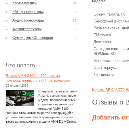
неделю.
Карты памяти
64
FM трансмиттеры
7
Объем памяти, Гб
Аудиоаксессуары
27
Сенсорный дисплей
Размер экрана, дю
Фотоаксессуары
2
FM-тюнер
Сумки для CD плееров
2
Диктофон
Слот для карты пам
SD/Micro SD
Максимальное врем
Что нового
Цвет корпуса
Тип дисплея
Roland VMH-S100 — 300 евро за
полноразмерные студийные наушники.
22 января 2025
Купить BBK LV772 8
Специалисты из компании
Roland, выпустили новую
модель полноразмерных
Отзывы о 
студийных наушников с
индексом VMH-S100.
Новинка отличается закрытой конструкцией с
Добавить о
установленными 50-мм драйверами, которые
также используются в модели VMH-D1 V-Drums.