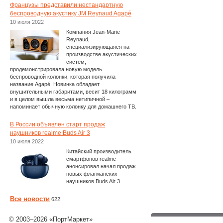
Французы представили нестандартную
беспроводную акустику JM Reynaud Agapé
10 июля 2022
Компания Jean-Marie
Reynaud,
специализирующаяся на
производстве акустических
систем,
продемонстрировала новую модель
беспроводной колонки, которая получила
название Agapé. Новинка обладает
внушительными габаритами, весит 18 килограмм
и в целом вышла весьма нетипичной –
напоминает обычную колонку для домашнего ТВ.
В России объявлен старт продаж
наушников realme Buds Air 3
10 июля 2022
Китайский производитель
смартфонов realme
анонсировал начал продаж
новых флагманских
наушников Buds Air 3
Все новости
622
© 2003–2026 «ПортМаркет»