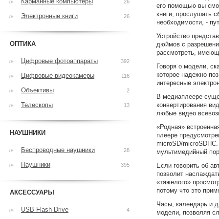
Карманные компьютеры
26
его помощью вы смо
книги, прослушать 
Электронные книги
26
необходимости, - пу
Устройство предста
ОПТИКА
дюймов с разрешени
рассмотреть, имеющи
Цифровые фотоаппараты
392
Говоря о модели, ск
которое надежно по
Цифровые видеокамеры
116
интересные электро
Объективы
2
В медиаплеере суще
Телескопы
конвертирования вид
13
любые видео всево
«Родная» встроенная
НАУШНИКИ
плеере предусмотре
microSD/microSDHC.
Беспроводные наушники
28
мультимедийный порт
Наушники
395
Если говорить об ав
позволит наслаждать
«тяжелого» просмот
потому что это прим
АКСЕССУАРЫ
Часы, календарь и 
USB Flash Drive
4
модели, позволяя с