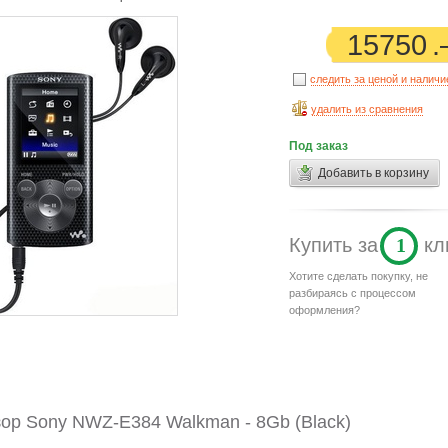
15750
следить за ценой и налич
удалить из сравнения
Под заказ
Добавить в корзину
Купить
за
1
кл
Хотите сделать покупку, не
разбираясь с процессом
оформления?
ор Sony NWZ-E384 Walkman - 8Gb (Black)