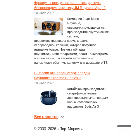
Французы представили нестандартную
беспроводную акустику JM Reynaud Agapé
10 июля 2022
Компания Jean-Marie
Reynaud,
специализирующаяся на
производстве акустических
систем,
продемонстрировала новую модель
беспроводной колонки, которая получила
название Agapé. Новинка обладает
внушительными габаритами, весит 18 килограмм
и в целом вышла весьма нетипичной –
напоминает обычную колонку для домашнего ТВ.
В России объявлен старт продаж
наушников realme Buds Air 3
10 июля 2022
Китайский производитель
смартфонов realme
анонсировал начал продаж
новых флагманских
наушников Buds Air 3
Все новости
622
© 2003–2026 «ПортМаркет»