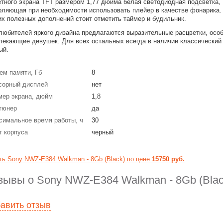
етного экрана TFT размером 1,77 дюйма белая светодиодная подсветка,
оляющая при необходимости использовать плейер в качестве фонарика.
их полезных дополнений стоит отметить таймер и будильник.
любителей яркого дизайна предлагаются выразительные расцветки, осо
лекающие девушек. Для всех остальных всегда в наличии классический
ый.
ем памяти, Гб
8
сорный дисплей
нет
мер экрана, дюйм
1,8
тюнер
да
симальное время работы, ч
30
т корпуса
черный
ть Sony NWZ-E384 Walkman - 8Gb (Black) по цене
15750 руб.
зывы о Sony NWZ-E384 Walkman - 8Gb (Blac
авить отзыв