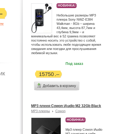
НОВИНКА!
Небольшие размеры MP3
плеера Sony NWZ-E384
ием
Walkman - 8Gb – ширина
43,4мм, высота 87,7мм и
глубина 9,9мм – и
минимальный вес в 52 грамма позволяют
постоянно носить это устройство с собой,
чтобы использовать любе подходящее время
ожидания или поездки для прослушивания
любимой музыки.
Под заказ
ик
15750
Добавить в корзину
MP3 плеер Cowon iAudio M2 32Gb Black
MP3 плееры
Cowon
НОВИНКА!
Mp3 плеер Cowon iAudio
М2 сочетает в себе