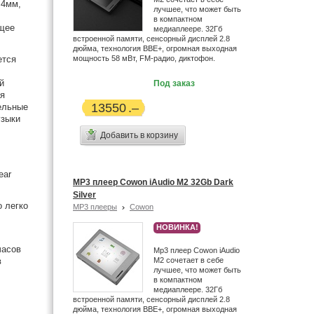
,4мм,
лучшее, что может быть
в компактном
ящее
медиаплеере. 32Гб
встроенной памяти, сенсорный дисплей 2.8
дюйма, технология BBE+, огромная выходная
ется
мощность 58 мВт, FM-радио, диктофон.
й
Под заказ
ая
13550
дельные
узыки
Добавить в корзину
ear
MP3 плеер Cowon iAudio M2 32Gb Dark
Silver
о легко
MP3 плееры
Cowon
НОВИНКА!
часов
Mp3 плеер Cowon iAudio
в
М2 сочетает в себе
лучшее, что может быть
в компактном
медиаплеере. 32Гб
встроенной памяти, сенсорный дисплей 2.8
дюйма, технология BBE+, огромная выходная