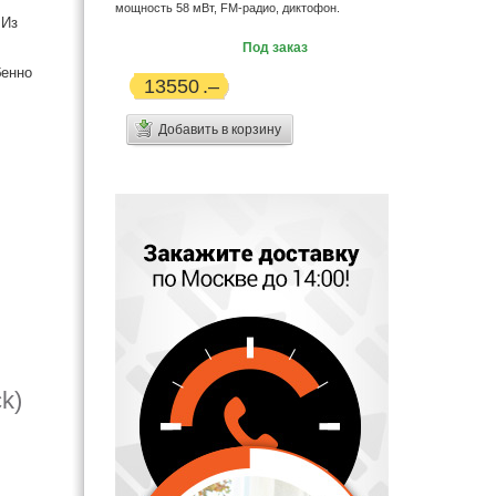
мощность 58 мВт, FM-радио, диктофон.
 Из
Под заказ
бенно
13550
Добавить в корзину
k)