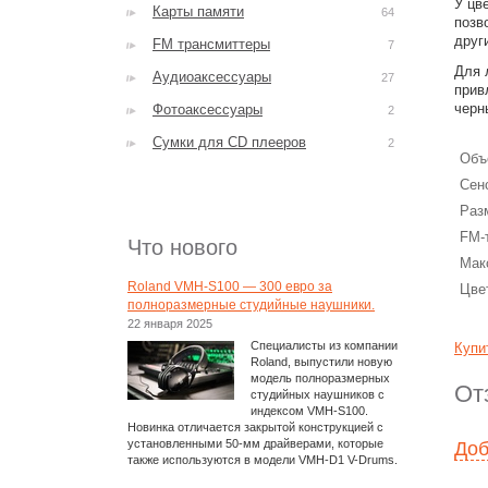
У цв
Карты памяти
64
позв
друг
FM трансмиттеры
7
Для 
Аудиоаксессуары
27
прив
черн
Фотоаксессуары
2
Сумки для CD плееров
2
Объ
Сен
Раз
FM-
Что нового
Мак
Roland VMH-S100 — 300 евро за
Цве
полноразмерные студийные наушники.
22 января 2025
Специалисты из компании
Купи
Roland, выпустили новую
модель полноразмерных
От
студийных наушников с
индексом VMH-S100.
Новинка отличается закрытой конструкцией с
установленными 50-мм драйверами, которые
Доб
также используются в модели VMH-D1 V-Drums.