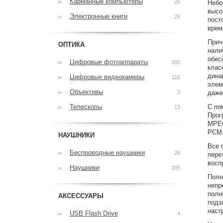
Карманные компьютеры
26
Небо
высо
Электронные книги
26
пост
врем
Прич
ОПТИКА
нали
обес
Цифровые фотоаппараты
392
клас
дина
Цифровые видеокамеры
116
элем
Объективы
2
даже
Телескопы
С по
13
Прог
MPEG
PCM;
НАУШНИКИ
Все 
Беспроводные наушники
28
пере
восп
Наушники
395
Полн
непр
полн
АКСЕССУАРЫ
подз
наст
USB Flash Drive
4