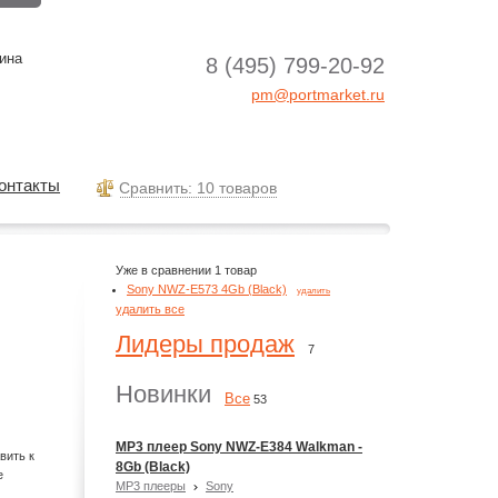
ина
8 (495) 799-20-92
pm@portmarket.ru
онтакты
Cравнить: 10 товаров
Уже в сравнении 1 товар
Sony NWZ-E573 4Gb (Black)
удалить
удалить все
Лидеры продаж
7
Новинки
Все
53
MP3 плеер Sony NWZ-E384 Walkman -
вить к
8Gb (Black)
е
MP3 плееры
Sony