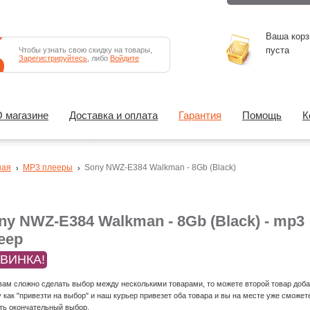
Ваша корз
пуста
Чтобы узнать свою скидку на товары,
Зарегистрируйтесь
, либо
Войдите
 магазине
Доставка и оплата
Гарантия
Помощь
К
ная
MP3 плееры
Sony NWZ-E384 Walkman - 8Gb (Black)
ny NWZ-E384 Walkman - 8Gb (Black) - mp3
еер
ВИНКА!
вам сложно сделать выбор между несколькими товарами, то можете второй товар доба
у как "привезти на выбор" и наш курьер привезет оба товара и вы на месте уже сможет
ть окончательный выбор.