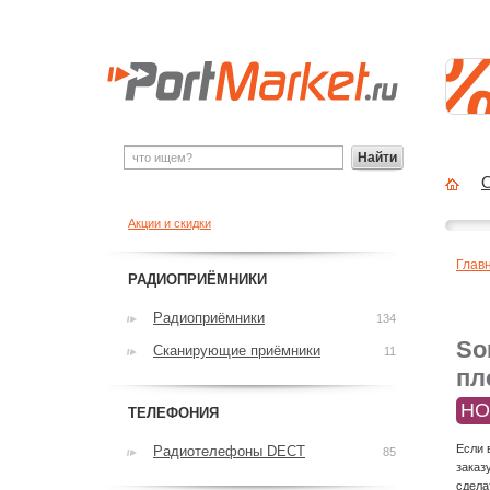
Найти
О
Акции и скидки
Глав
РАДИОПРИЁМНИКИ
Радиоприёмники
134
So
Сканирующие приёмники
11
пл
НО
ТЕЛЕФОНИЯ
Если 
Радиотелефоны DECT
85
заказ
сдела