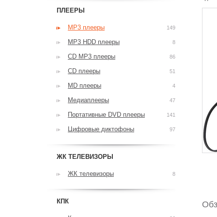
ПЛЕЕРЫ
MP3 плееры
149
MP3 HDD плееры
8
CD MP3 плееры
86
CD плееры
51
MD плееры
4
Медиаплееры
47
Портативные DVD плееры
141
Цифровые диктофоны
97
ЖК ТЕЛЕВИЗОРЫ
ЖК телевизоры
8
КПК
Обз