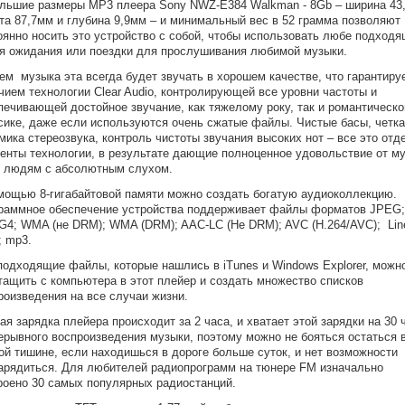
льшие размеры MP3 плеера Sony NWZ-E384 Walkman - 8Gb – ширина 43
та 87,7мм и глубина 9,9мм – и минимальный вес в 52 грамма позволяют
оянно носить это устройство с собой, чтобы использовать любе подход
я ожидания или поездки для прослушивания любимой музыки.
ем музыка эта всегда будет звучать в хорошем качестве, что гарантиру
чием технологии Clear Audio, контролирующей все уровни частоты и
печивающей достойное звучание, как тяжелому року, так и романтическо
сике, даже если используются очень сжатые файлы. Чистые басы, четк
мика стереозвука, контроль чистоты звучания высоких нот – все это от
енты технологии, в результате дающие полноценное удовольствие от м
 людям с абсолютным слухом.
мощью 8-гигабайтовой памяти можно создать богатую аудиоколлекцию.
раммное обеспечение устройства поддерживает файлы форматов JPEG;
4; WMA (не DRM); WMA (DRM); AAC-LC (Не DRM); AVC (H.264/AVC); Lin
 mp3.
подходящие файлы, которые нашлись в iTunes и Windows Explorer, можн
тащить с компьютера в этот плейер и создать множество списков
роизведения на все случаи жизни.
ая зарядка плейера происходит за 2 часа, и хватает этой зарядки на 30 
ерывного воспроизведения музыки, поэтому можно не бояться остаться 
ой тишине, если находишься в дороге больше суток, и нет возможности
арядиться. Для любителей радиопрограмм на тюнере FM изначально
роено 30 самых популярных радиостанций.