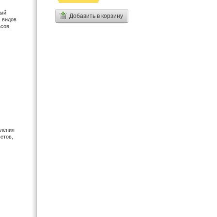
ный
Добавить в корзину
х видов
асов
оления
етов,