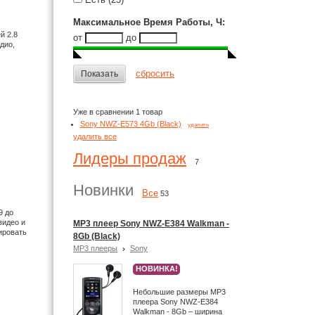
Максимальное Время Работы, Ч
:
й 2.8
от
до
дио,
сбросить
Показать
Уже в сравнении 1 товар
Sony NWZ-E573 4Gb (Black)
удалить
удалить все
Лидеры продаж
7
Новинки
Все
53
9 до
видео и
MP3 плеер Sony NWZ-E384 Walkman -
ировать
8Gb (Black)
MP3 плееры
Sony
НОВИНКА!
Небольшие размеры MP3
плеера Sony NWZ-E384
Walkman - 8Gb – ширина