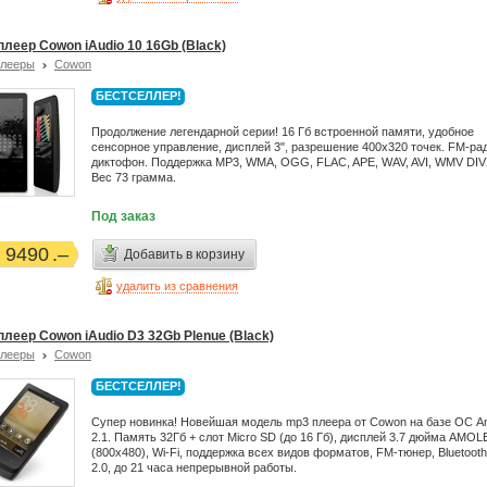
плеер Cowon iAudio 10 16Gb (Black)
плееры
Cowon
БЕСТСЕЛЛЕР!
Продолжение легендарной серии! 16 Гб встроенной памяти, удобное
сенсорное управление, дисплей 3", разрешение 400x320 точек. FM-ра
диктофон. Поддержка MP3, WMA, OGG, FLAC, APE, WAV, AVI, WMV DIVX
Вес 73 грамма.
Под заказ
9490
Добавить в корзину
удалить из сравнения
плеер Cowon iAudio D3 32Gb Plenue (Black)
плееры
Cowon
БЕСТСЕЛЛЕР!
Супер новинка! Новейшая модель mp3 плеера от Cowon на базе ОС An
2.1. Память 32Гб + слот Micro SD (до 16 Гб), дисплей 3.7 дюйма AMO
(800x480), Wi-Fi, поддержка всех видов форматов, FM-тюнер, Bluetoot
2.0, до 21 часа непрерывной работы.