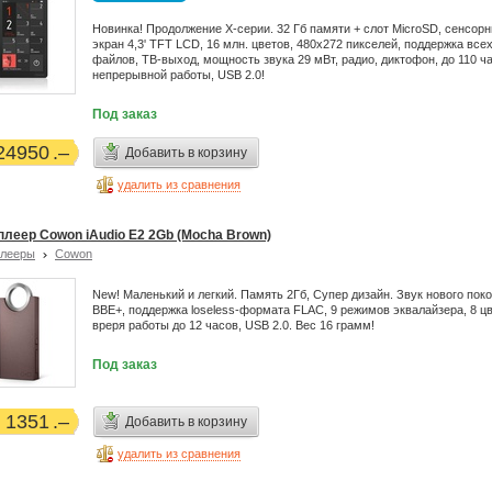
Новинка! Продолжение X-серии. 32 Гб памяти + слот MicroSD, сенсор
экран 4,3' TFT LCD, 16 млн. цветов, 480x272 пикселей, поддержка все
файлов, ТВ-выход, мощность звука 29 мВт, радио, диктофон, до 110 ч
непрерывной работы, USB 2.0!
Под заказ
24950
Добавить в корзину
удалить из сравнения
плеер Cowon iAudio E2 2Gb (Mocha Brown)
плееры
Cowon
New! Маленький и легкий. Память 2Гб, Супер дизайн. Звук нового пок
BBE+, поддержка loseless-формата FLAC, 9 режимов эквалайзера, 8 цв
вреря работы до 12 часов, USB 2.0. Вес 16 грамм!
Под заказ
1351
Добавить в корзину
удалить из сравнения