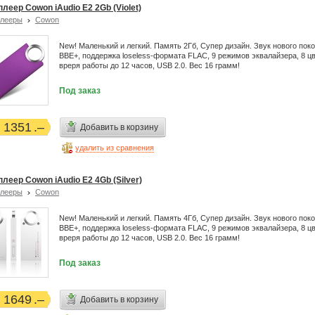
леер Cowon iAudio E2 2Gb (Violet)
плееры
Cowon
New! Маленький и легкий. Память 2Гб, Супер дизайн. Звук нового пок
BBE+, поддержка loseless-формата FLAC, 9 режимов эквалайзера, 8 цв
вреря работы до 12 часов, USB 2.0. Вес 16 грамм!
Под заказ
1351
Добавить в корзину
удалить из сравнения
леер Cowon iAudio E2 4Gb (Silver)
плееры
Cowon
New! Маленький и легкий. Память 4Гб, Супер дизайн. Звук нового пок
BBE+, поддержка loseless-формата FLAC, 9 режимов эквалайзера, 8 цв
вреря работы до 12 часов, USB 2.0. Вес 16 грамм!
Под заказ
1649
Добавить в корзину