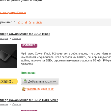
чень моделей данной марки.
сные центры Cowon
раницы:
1
2
3
4
5
»
все
плеер Cowon iAudio M2 32Gb Black
плееры
Cowon
НОВИНКА!
Mp3 плеер Cowon iAudio М2 сочетает в себе лучшее, что может быть в
компактном медиаплеере. 32Гб встроенной памяти, сенсорный диспле
дюйма, технология BBE+, огромная выходная мощность 58 мВт, FM-ра
диктофон.
Под заказ
13550
Добавить в корзину
удалить из сравнения
плеер Cowon iAudio M2 32Gb Dark Silver
плееры
Cowon