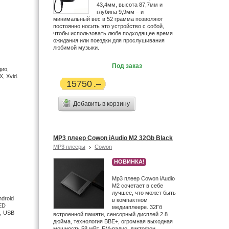
43,4мм, высота 87,7мм и
глубина 9,9мм – и
минимальный вес в 52 грамма позволяют
постоянно носить это устройство с собой,
чтобы использовать любе подходящее время
ожидания или поездки для прослушивания
любимой музыки.
Под заказ
дио,
, Xvid.
15750
Добавить в корзину
MP3 плеер Cowon iAudio M2 32Gb Black
MP3 плееры
Cowon
НОВИНКА!
Mp3 плеер Cowon iAudio
М2 сочетает в себе
лучшее, что может быть
droid
в компактном
LED
медиаплеере. 32Гб
h, USB
встроенной памяти, сенсорный дисплей 2.8
дюйма, технология BBE+, огромная выходная
мощность 58 мВт, FM-радио, диктофон.