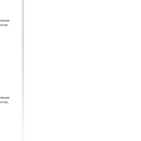
оления
етов,
оления
етов,