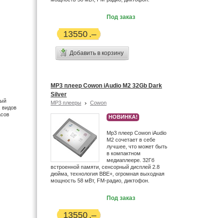
Под заказ
13550
Добавить в корзину
MP3 плеер Cowon iAudio M2 32Gb Dark
Silver
ный
MP3 плееры
Cowon
х видов
асов
НОВИНКА!
Mp3 плеер Cowon iAudio
М2 сочетает в себе
лучшее, что может быть
в компактном
медиаплеере. 32Гб
встроенной памяти, сенсорный дисплей 2.8
дюйма, технология BBE+, огромная выходная
мощность 58 мВт, FM-радио, диктофон.
Под заказ
13550