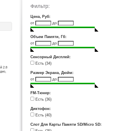
iRiver (5)
Фильтр:
Oysters (1)
Philips (3)
Цена, Руб
:
Qumo (1)
от
до
Ritmix (15)
RoverMedia (1)
Объем Памяти, Гб
:
Samsung (6)
от
до
Sandisk (1)
Sony (32)
Сенсорный Дисплей
:
Texet (6)
Есть
(34)
Transcend (1)
й 2.8
дио,
Размер Экрана, Дюйм
:
от
до
FM-Тюнер
:
Есть
(36)
Диктофон
:
Есть
(40)
Слот Для Карты Памяти SD/Micro SD
:
Есть
(25)