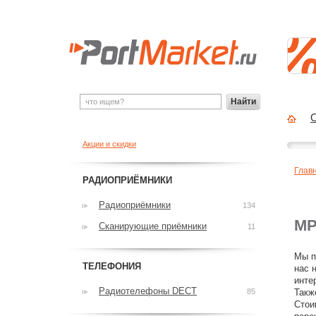
Найти
О
Акции и скидки
Глав
РАДИОПРИЁМНИКИ
Радиоприёмники
134
MP
Сканирующие приёмники
11
Мы п
ТЕЛЕФОНИЯ
нас 
инте
Радиотелефоны DECT
85
Такж
Стои