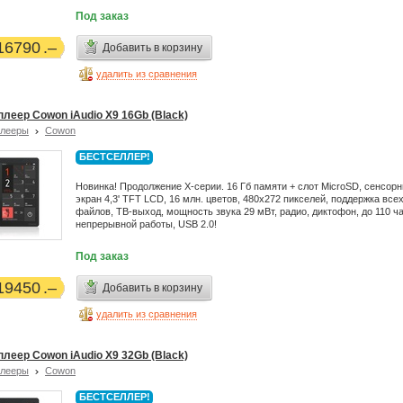
Под заказ
16790
Добавить в корзину
удалить из сравнения
плеер Cowon iAudio X9 16Gb (Black)
плееры
Cowon
БЕСТСЕЛЛЕР!
Новинка! Продолжение X-серии. 16 Гб памяти + слот MicroSD, сенсор
экран 4,3' TFT LCD, 16 млн. цветов, 480x272 пикселей, поддержка все
файлов, ТВ-выход, мощность звука 29 мВт, радио, диктофон, до 110 ч
непрерывной работы, USB 2.0!
Под заказ
19450
Добавить в корзину
удалить из сравнения
плеер Cowon iAudio X9 32Gb (Black)
плееры
Cowon
БЕСТСЕЛЛЕР!