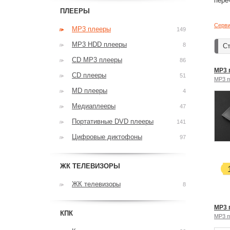
пере
ПЛЕЕРЫ
Серви
MP3 плееры
149
MP3 HDD плееры
8
Ст
CD MP3 плееры
86
MP3 
CD плееры
51
MP3 
MD плееры
4
Медиаплееры
47
Портативные DVD плееры
141
Цифровые диктофоны
97
ЖК ТЕЛЕВИЗОРЫ
ЖК телевизоры
8
MP3 
КПК
MP3 