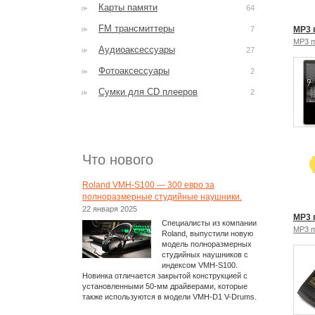
Карты памяти
64
FM трансмиттеры
7
MP3 
MP3 
Аудиоаксессуары
27
Фотоаксессуары
2
Сумки для CD плееров
2
Что нового
Roland VMH-S100 — 300 евро за
полноразмерные студийные наушники.
22 января 2025
MP3 
Специалисты из компании
MP3 
Roland, выпустили новую
модель полноразмерных
студийных наушников с
индексом VMH-S100.
Новинка отличается закрытой конструкцией с
установленными 50-мм драйверами, которые
также используются в модели VMH-D1 V-Drums.