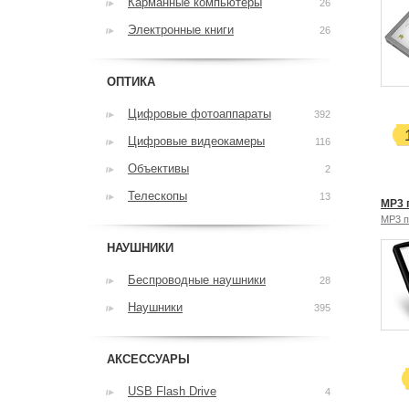
Карманные компьютеры
26
Электронные книги
26
ОПТИКА
Цифровые фотоаппараты
392
Цифровые видеокамеры
116
Объективы
2
Телескопы
13
MP3 
MP3 
НАУШНИКИ
Беспроводные наушники
28
Наушники
395
АКСЕССУАРЫ
USB Flash Drive
4