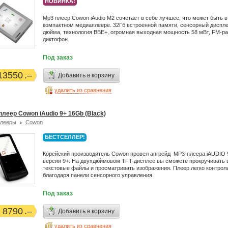
НОВИНКА!
Mp3 плеер Cowon iAudio М2 сочетает в себе лучшее, что может быть в
компактном медиаплеере. 32Гб встроенной памяти, сенсорный диспле
дюйма, технология BBE+, огромная выходная мощность 58 мВт, FM-ра
диктофон.
Под заказ
13550
Добавить в корзину
удалить из сравнения
плеер Cowon iAudio 9+ 16Gb (Black)
плееры
Cowon
БЕСТСЕЛЛЕР!
Корейский производитель Cowon провел апгрейд MP3-плеера iAUDIO 
версии 9+. На двухдюймовом TFT-дисплее вы сможете прокручивать 
текстовые файлы и просматривать изображения. Плеер легко контрол
благодаря панели сенсорного управления.
Под заказ
8790
Добавить в корзину
удалить из сравнения