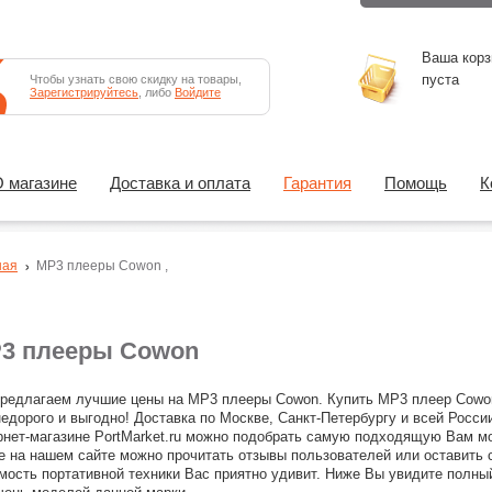
Ваша корз
пуста
Чтобы узнать свою скидку на товары,
Зарегистрируйтесь
, либо
Войдите
 магазине
Доставка и оплата
Гарантия
Помощь
К
ная
MP3 плееры
Cowon
,
3 плееры Cowon
редлагаем лучшие цены на MP3 плееры Cowon. Купить MP3 плеер Cowo
недорого и выгодно! Доставка по Москве, Санкт-Петербургу и всей Росси
рнет-магазине PortMarket.ru можно подобрать самую подходящую Вам м
е на нашем сайте можно прочитать отзывы пользователей или оставить 
мость портативной техники Вас приятно удивит. Ниже Вы увидите полны