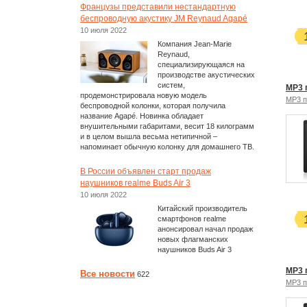
Французы представили нестандартную
беспроводную акустику JM Reynaud Agapé
10 июля 2022
Компания Jean-Marie
Reynaud,
специализирующаяся на
производстве акустических
систем,
MP3 
продемонстрировала новую модель
MP3 
беспроводной колонки, которая получила
название Agapé. Новинка обладает
внушительными габаритами, весит 18 килограмм
и в целом вышла весьма нетипичной –
напоминает обычную колонку для домашнего ТВ.
В России объявлен старт продаж
наушников realme Buds Air 3
10 июля 2022
Китайский производитель
смартфонов realme
анонсировал начал продаж
новых флагманских
наушников Buds Air 3
MP3 
Все новости
622
MP3 