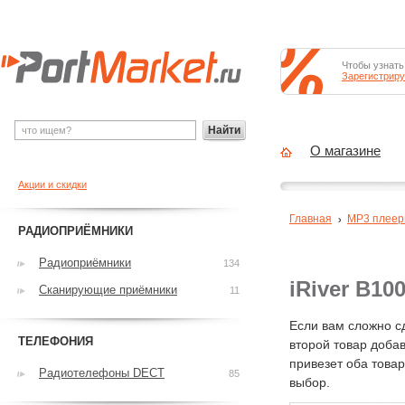
Чтобы узнать
Зарегистриру
Найти
О магазине
Акции и скидки
Главная
MP3 плее
РАДИОПРИЁМНИКИ
Радиоприёмники
134
iRiver B10
Сканирующие приёмники
11
Если вам сложно с
ТЕЛЕФОНИЯ
второй товар добав
привезет оба това
Радиотелефоны DECT
85
выбор.