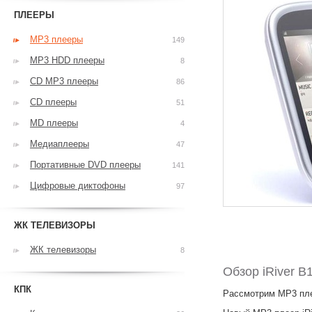
ПЛЕЕРЫ
MP3 плееры
149
MP3 HDD плееры
8
CD MP3 плееры
86
CD плееры
51
MD плееры
4
Медиаплееры
47
Портативные DVD плееры
141
Цифровые диктофоны
97
ЖК ТЕЛЕВИЗОРЫ
ЖК телевизоры
8
Обзор iRiver B
КПК
Рассмотрим MP3 пле