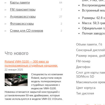
BMP, PNG, GIF,
Карты памяти
64
Воспроизводимы
FM трансмиттеры
7
Встроенный мощ
Аудиоаксессуары
27
Размеры: 62.8 x
Масса: 59,3 гр
Фотоаксессуары
2
Официальная га
Сумки для CD плееров
2
Полная заводск
Объем памяти, Гб
Сенсорный дисплей
Что нового
Размер экрана, дю
FM-тюнер
Roland VMH-S100 — 300 евро за
полноразмерные студийные наушники.
Диктофон
22 января 2025
Слот для карты пам
Специалисты из компании
SD/Micro SD
Roland, выпустили новую
модель полноразмерных
Максимальное врем
студийных наушников с
Цвет корпуса
индексом VMH-S100.
Новинка отличается закрытой конструкцией с
Тип дисплея
установленными 50-мм драйверами, которые
также используются в модели VMH-D1 V-Drums.