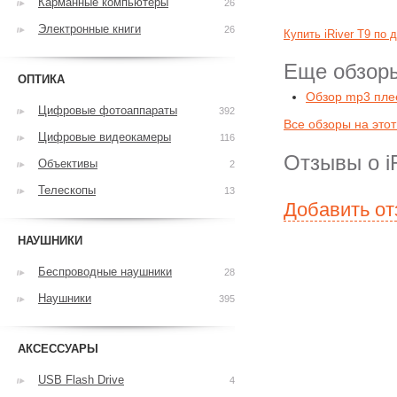
Карманные компьютеры
26
Электронные книги
26
Купить iRiver T9 по 
Еще обзоры
ОПТИКА
Обзор mp3 плее
Цифровые фотоаппараты
392
Все обзоры на этот
Цифровые видеокамеры
116
Отзывы о i
Объективы
2
Телескопы
13
Добавить о
НАУШНИКИ
Беспроводные наушники
28
Наушники
395
АКСЕССУАРЫ
USB Flash Drive
4