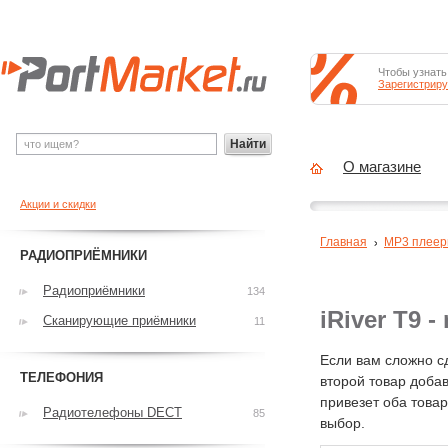
Чтобы узнать
Зарегистриру
Найти
О магазине
Акции и скидки
Главная
MP3 плее
РАДИОПРИЁМНИКИ
Радиоприёмники
134
iRiver T9 
Сканирующие приёмники
11
Если вам сложно с
ТЕЛЕФОНИЯ
второй товар добав
привезет оба това
Радиотелефоны DECT
85
выбор.