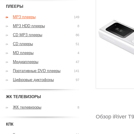
ПЛЕЕРЫ
MP3 плееры
149
MP3 HDD плееры
8
CD MP3 плееры
86
CD плееры
51
MD плееры
4
Медиаплееры
47
Портативные DVD плееры
141
Цифровые диктофоны
97
ЖК ТЕЛЕВИЗОРЫ
ЖК телевизоры
8
Обзор iRiver T
КПК