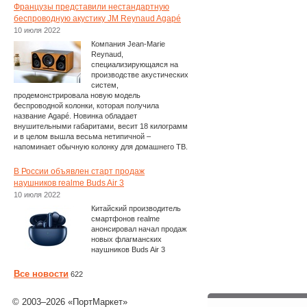
Французы представили нестандартную
беспроводную акустику JM Reynaud Agapé
10 июля 2022
Компания Jean-Marie
Reynaud,
специализирующаяся на
производстве акустических
систем,
продемонстрировала новую модель
беспроводной колонки, которая получила
название Agapé. Новинка обладает
внушительными габаритами, весит 18 килограмм
и в целом вышла весьма нетипичной –
напоминает обычную колонку для домашнего ТВ.
В России объявлен старт продаж
наушников realme Buds Air 3
10 июля 2022
Китайский производитель
смартфонов realme
анонсировал начал продаж
новых флагманских
наушников Buds Air 3
Все новости
622
© 2003–2026 «ПортМаркет»