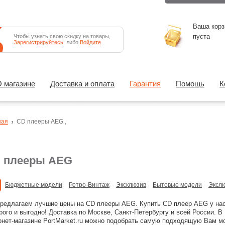
Ваша корз
пуста
Чтобы узнать свою скидку на товары,
Зарегистрируйтесь
, либо
Войдите
 магазине
Доставка и оплата
Гарантия
Помощь
К
ная
CD плееры
AEG
,
 плееры AEG
Бюджетные модели
Ретро-Винтаж
Эксклюзив
Бытовые модели
Эксл
редлагаем лучшие цены на CD плееры AEG. Купить CD плеер AEG у на
рого и выгодно! Доставка по Москве, Санкт-Петербургу и всей России. В
рнет-магазине PortMarket.ru можно подобрать самую подходящую Вам м