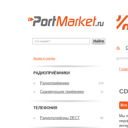
Найти
О
Акции и скидки
Глав
РАДИОПРИЁМНИКИ
Радиоприёмники
134
CD
Сканирующие приёмники
11
Все
ТЕЛЕФОНИЯ
Мы п
Радиотелефоны DECT
85
недо
инте