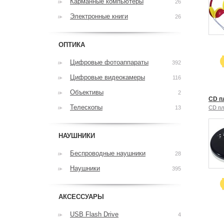
Карманные компьютеры
26
Электронные книги
26
ОПТИКА
Цифровые фотоаппараты
392
Цифровые видеокамеры
116
Объективы
2
CD п
Телескопы
13
CD п
НАУШНИКИ
Беспроводные наушники
28
Наушники
395
АКСЕССУАРЫ
USB Flash Drive
4