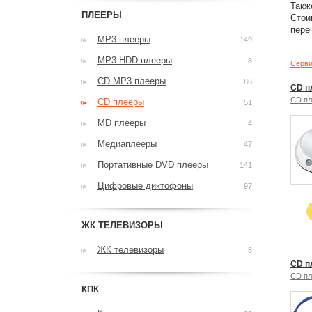
Такж
ПЛЕЕРЫ
Стои
пере
MP3 плееры
149
MP3 HDD плееры
8
Серви
CD MP3 плееры
86
CD п
CD п
CD плееры
51
MD плееры
4
Медиаплееры
47
Портативные DVD плееры
141
Цифровые диктофоны
97
ЖК ТЕЛЕВИЗОРЫ
ЖК телевизоры
8
CD п
CD п
КПК