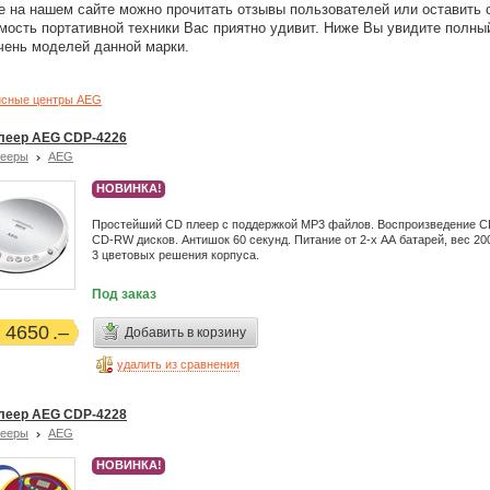
е на нашем сайте можно прочитать отзывы пользователей или оставить 
мость портативной техники Вас приятно удивит. Ниже Вы увидите полны
чень моделей данной марки.
сные центры AEG
леер AEG CDP-4226
лееры
AEG
НОВИНКА!
Простейший CD плеер с поддержкой MP3 файлов. Воспроизведение C
CD-RW дисков. Антишок 60 секунд. Питание от 2-х АА батарей, вес 20
3 цветовых решения корпуса.
Под заказ
4650
Добавить в корзину
удалить из сравнения
леер AEG CDP-4228
лееры
AEG
НОВИНКА!