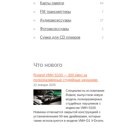
Карты памяти
64
FM трансмиттеры
7
Аудиоаксессуары
27
Фотоаксессуары
2
Сумки для CD плееров
2
Что нового
Roland VMH-S100 — 300 евро за
полноразмерные студийные наушники.
22 января 2025
Специалисты из компании
Roland, выпустили новую
модель полноразмерных
студийных наушников с
индексом VMH-S100.
Новинка отличается закрытой конструкцией с
установленными 50-мм драйверами, которые
также используются в модели VMH-D1 V-Drums.