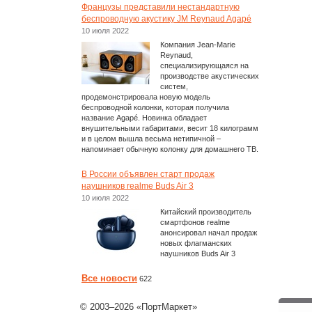
Французы представили нестандартную
беспроводную акустику JM Reynaud Agapé
10 июля 2022
Компания Jean-Marie
Reynaud,
специализирующаяся на
производстве акустических
систем,
продемонстрировала новую модель
беспроводной колонки, которая получила
название Agapé. Новинка обладает
внушительными габаритами, весит 18 килограмм
и в целом вышла весьма нетипичной –
напоминает обычную колонку для домашнего ТВ.
В России объявлен старт продаж
наушников realme Buds Air 3
10 июля 2022
Китайский производитель
смартфонов realme
анонсировал начал продаж
новых флагманских
наушников Buds Air 3
Все новости
622
© 2003–2026 «ПортМаркет»