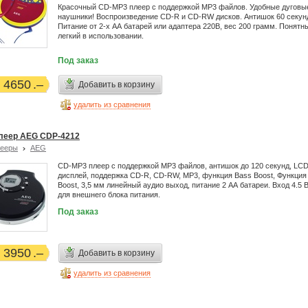
Красочный CD-MP3 плеер с поддержкой MP3 файлов. Удобные дуговы
наушники! Воспроизведение CD-R и CD-RW дисков. Антишок 60 секун
Питание от 2-х АА батарей или адаптера 220В, вес 200 грамм. Понятн
легкий в использовании.
Под заказ
4650
Добавить в корзину
удалить из сравнения
леер AEG CDP-4212
лееры
AEG
CD-MP3 плеер с поддержкой MP3 файлов, антишок до 120 секунд, LC
дисплей, поддержка CD-R, CD-RW, MP3, функция Bass Boost, Функция
Boost, 3,5 мм линейный аудио выход, питание 2 АА батареи. Вход 4.5 
для внешнего блока питания.
Под заказ
3950
Добавить в корзину
удалить из сравнения