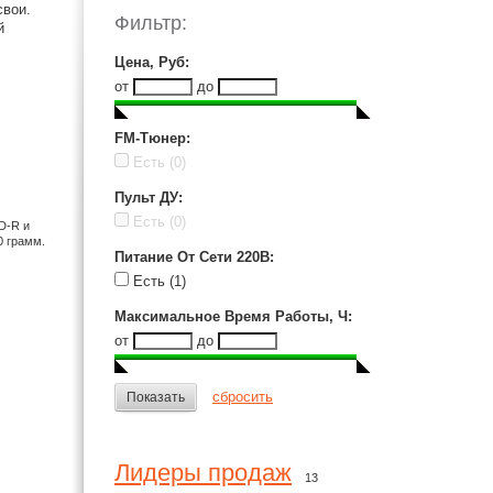
свои.
Фильтр:
й
Цена, Руб
:
от
до
FM-Тюнер
:
Есть
(0)
Пульт ДУ
:
Есть
(0)
D-R и
0 грамм.
Питание От Сети 220В
:
Есть
(1)
Максимальное Время Работы, Ч
:
от
до
сбросить
Показать
Лидеры продаж
13