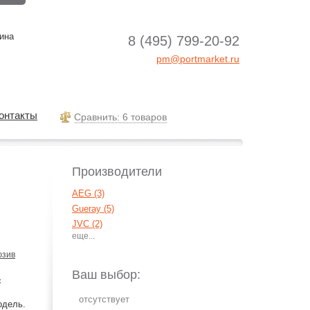
ина
8 (495) 799-20-92
pm@portmarket.ru
онтакты
Cравнить: 6 товаров
Производители
AEG (3)
Gueray (5)
JVC (2)
Naxa (1)
Panasonic (19)
юзив
Philips (2)
Ваш выбор:
с
Sony (18)
Vitek (1)
одель.