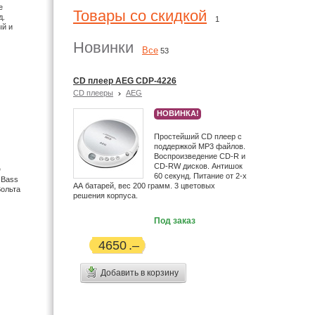
е
Товары со скидкой
д.
1
ый и
Новинки
Все
53
CD плеер AEG CDP-4226
CD плееры
AEG
НОВИНКА!
Простейший CD плеер с
поддержкой MP3 файлов.
Воспроизведение CD-R и
CD-RW дисков. Антишок
D
60 секунд. Питание от 2-х
 Bass
АА батарей, вес 200 грамм. 3 цветовых
Вольта
решения корпуса.
Под заказ
4650
Добавить в корзину