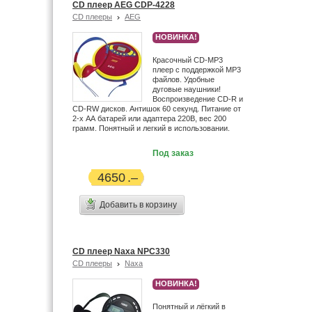
CD плеер AEG CDP-4228
CD плееры
AEG
НОВИНКА!
Красочный CD-MP3
плеер с поддержкой MP3
файлов. Удобные
дуговые наушники!
Воспроизведение CD-R и
CD-RW дисков. Антишок 60 секунд. Питание от
2-х АА батарей или адаптера 220В, вес 200
грамм. Понятный и легкий в использовании.
Под заказ
4650
Добавить в корзину
CD плеер Naxa NPC330
CD плееры
Naxa
НОВИНКА!
Понятный и лёгкий в