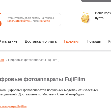
Ваша корз
пуста
Чтобы узнать свою скидку на товары,
Зарегистрируйтесь
, либо
Войдите
 магазине
Доставка и оплата
Гарантия
Помощь
К
ная
Цифровые фотоаппараты
FujiFilm
,
фровые фотоаппараты FujiFilm
ажа цифровых фотоаппаратов попуярных моделей от известных
зводителей. Доставляем по Москве и Санкт-Петербургу.
сные центры FujiFilm