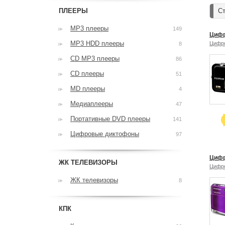
ПЛЕЕРЫ
Ст
MP3 плееры
149
Цифр
MP3 HDD плееры
Цифр
8
CD MP3 плееры
86
CD плееры
51
MD плееры
4
Медиаплееры
47
Портативные DVD плееры
141
Цифровые диктофоны
97
Цифр
ЖК ТЕЛЕВИЗОРЫ
Цифр
ЖК телевизоры
8
КПК