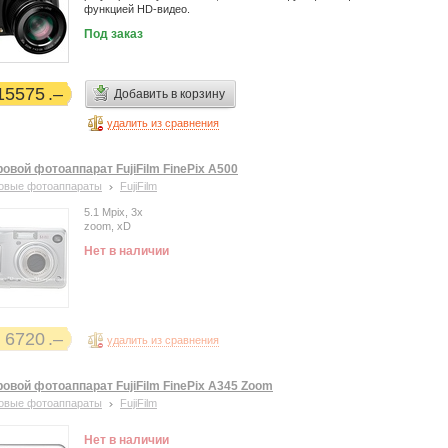
функцией HD-видео.
Под заказ
15575
Добавить в корзину
удалить из сравнения
овой фотоаппарат FujiFilm FinePix А500
овые фотоаппараты
FujiFilm
5.1 Mpix, 3х
zoom, xD
Нет в наличии
6720
удалить из сравнения
овой фотоаппарат FujiFilm FinePix A345 Zoom
овые фотоаппараты
FujiFilm
Нет в наличии