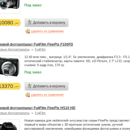
Под заказ
10080
Добавить в корзину
удалить из сравнения
овой фотоаппарат FujiFilm FinePix F100FD
овые фотоаппараты
FujiFilm
12.40 млн пикс., матрица: 1/1.6", 5х увеличение, диафрагма F3.3 - F5.1
оптический стабилизатор, карты памяти: SD, xD-Picture, 2.7" LCD, ско
съемки: 5 кадр./сек, 170 гр.
Под заказ
13370
Добавить в корзину
удалить из сравнения
овой фотоаппарат FujiFilm FinePix HS10 HD
овые фотоаппараты
FujiFilm
Новая камера для любителей-энтузиастов серии FinePix представляет
первый в мире объектив с 30-кратным оптическим зумом, ручной
регулировкой увеличения, новейшими функциями фотосъемки и полн