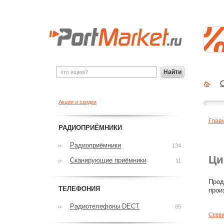
Найти
О
Акции и скидки
Глав
РАДИОПРИЁМНИКИ
Радиоприёмники
134
Ци
Сканирующие приёмники
11
Прод
ТЕЛЕФОНИЯ
прои
Радиотелефоны DECT
85
Серви