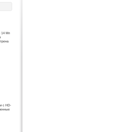
Mustek (3)
Nikon (65)
Orient (8)
Panasonic (41)
Pantech (1)
 14 Мп
Pentax (35)
в
Premier (2)
отрена
Ricoh (1)
Samsung (20)
Sony (36)
и с HD-
ленные