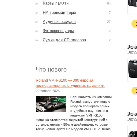
Карты памяти
64
FM трансмиттеры
7
Аудиоаксессуары
27
Фотоаксессуары
2
Сумки для CD плееров
2
Цифр
Цифр
Что нового
Roland VMH-S100 — 300 евро за
полноразмерные студийные наушники.
22 января 2025
Специалисты из компании
Roland, выпустили новую
модель полноразмерных
студийных наушников с
Цифр
индексом VMH-S100.
Цифр
Новинка отличается закрытой конструкцией с
установленными 50-мм драйверами, которые
также используются в модели VMH-D1 V-Drums.