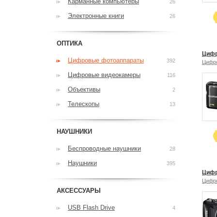
Карманные компьютеры
26
Электронные книги
26
ОПТИКА
Цифр
Цифровые фотоаппараты
392
Цифр
Цифровые видеокамеры
116
Объективы
2
Телескопы
13
НАУШНИКИ
Беспроводные наушники
28
Наушники
395
Цифр
Цифр
АКСЕССУАРЫ
USB Flash Drive
4