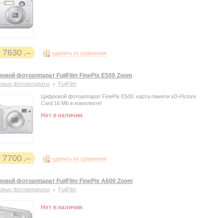
7630
удалить из сравнения
овой фотоаппарат FujiFilm FinePix E500 Zoom
овые фотоаппараты
FujiFilm
Цифровой фотоаппарат FinePix E500: карта памяти xD-Picture
Card 16 Mb в комплекте!
Нет в наличии
7700
удалить из сравнения
овой фотоаппарат FujiFilm FinePix A600 Zoom
овые фотоаппараты
FujiFilm
Нет в наличии