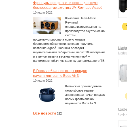
Французы представили нестандартную
беспроводную акустику JM Reynaud Agapé
10 июля 2022
Компания Jean-Marie
Reynaud,
специализирующаяся на
производстве акустических
систем,
продемонстрировала новую модель
беспроводной колонки, которая получила
Цифр
название Agapé. Новинка обладает
внушительными габаритами, весит 18 килограмм
Цифр
и в целом вышла весьма нетипичной –
напоминает обычную колонку для домашнего ТВ.
В России объявлен старт продаж
наушников realme Buds Air 3
10 июля 2022
Китайский производитель
смартфонов realme
анонсировал начал продаж
новых флагманских
наушников Buds Air 3
Цифр
Все новости
622
Цифр