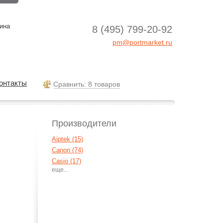
ина
8 (495) 799-20-92
pm@portmarket.ru
онтакты
Cравнить: 8 товаров
Производители
Aiptek (15)
Canon (74)
Casio (17)
FujiFilm (33)
Jenoptic (1)
Kodak (7)
Konica Minolta (1)
Minolta (32)