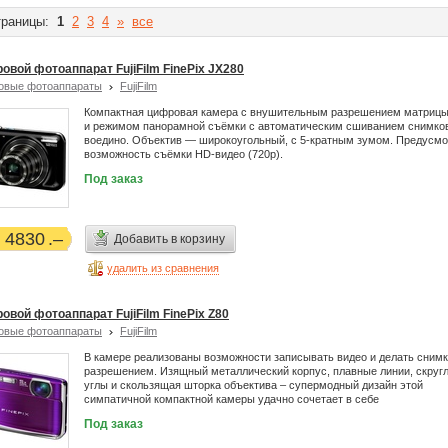
раницы:
1
2
3
4
»
все
овой фотоаппарат FujiFilm FinePix JX280
овые фотоаппараты
FujiFilm
Компактная цифровая камера с внушительным разрешением матрицы
и режимом панорамной съёмки с автоматическим сшиванием снимко
воедино. Объектив — широкоугольный, с 5-кратным зумом. Предусм
возможность съёмки HD-видео (720p).
Под заказ
4830
Добавить в корзину
удалить из сравнения
овой фотоаппарат FujiFilm FinePix Z80
овые фотоаппараты
FujiFilm
В камере реализованы возможности записывать видео и делать снимк
разрешением. Изящный металлический корпус, плавные линии, скруг
углы и скользящая шторка объектива – супермодный дизайн этой
симпатичной компактной камеры удачно сочетает в себе
Под заказ