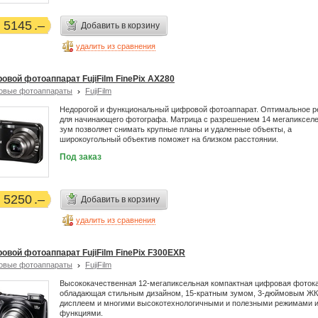
5145
Добавить в корзину
удалить из сравнения
овой фотоаппарат FujiFilm FinePix AX280
овые фотоаппараты
FujiFilm
Недорогой и функциональный цифровой фотоаппарат. Оптимальное 
для начинающего фотографа. Матрица с разрешением 14 мегапикселе
зум позволяет снимать крупные планы и удаленные объекты, а
широкоугольный объектив поможет на близком расстоянии.
Под заказ
5250
Добавить в корзину
удалить из сравнения
овой фотоаппарат FujiFilm FinePix F300EXR
овые фотоаппараты
FujiFilm
Высококачественная 12-мегапиксельная компактная цифровая фоток
обладающая стильным дизайном, 15-кратным зумом, 3-дюймовым ЖК
дисплеем и многими высокотехнологичными и полезными режимами 
функциями.