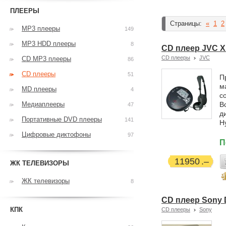
ПЛЕЕРЫ
Страницы:
«
1
2
MP3 плееры
149
MP3 HDD плееры
8
CD плеер JVC 
CD плееры
JVC
CD MP3 плееры
86
CD плееры
51
П
м
MD плееры
4
с
Медиаплееры
В
47
д
Портативные DVD плееры
141
H
Цифровые диктофоны
97
П
11950
ЖК ТЕЛЕВИЗОРЫ
ЖК телевизоры
8
CD плеер Sony 
КПК
CD плееры
Sony