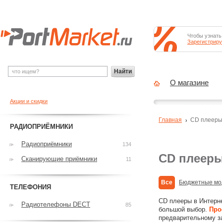
Чтобы узнать
Зарегистриру
Найти
О магазине
Акции и скидки
Главная
CD плеер
РАДИОПРИЁМНИКИ
Радиоприёмники
134
CD плеер
Сканирующие приёмники
11
Все
Бюджетные мо
ТЕЛЕФОНИЯ
CD плееры в Интерн
Радиотелефоны DECT
85
большой выбор.
Про
предварительному з