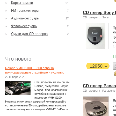
Карты памяти
64
FM трансмиттеры
7
CD плеер Sony 
CD плееры
Sony
Аудиоаксессуары
27
Фотоаксессуары
2
П
Я
Сумки для CD плееров
2
ц
в
O
П
Что нового
12950
Roland VMH-S100 — 300 евро за
полноразмерные студийные наушники.
22 января 2025
Специалисты из компании
CD плеер Panas
Roland, выпустили новую
модель полноразмерных
CD плееры
Panasonic
студийных наушников с
индексом VMH-S100.
Я
Новинка отличается закрытой конструкцией с
с
установленными 50-мм драйверами, которые
также используются в модели VMH-D1 V-Drums.
з
г