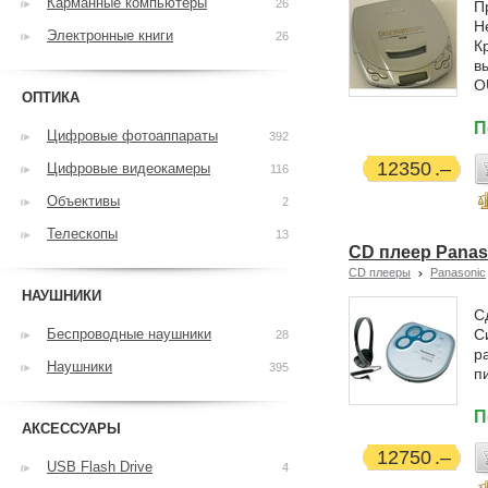
Карманные компьютеры
26
П
Н
Электронные книги
26
К
в
O
ОПТИКА
П
Цифровые фотоаппараты
392
12350
Цифровые видеокамеры
116
Объективы
2
Телескопы
13
CD плеер Panas
CD плееры
Panasonic
НАУШНИКИ
С
Беспроводные наушники
С
28
р
Наушники
395
п
П
АКСЕССУАРЫ
12750
USB Flash Drive
4