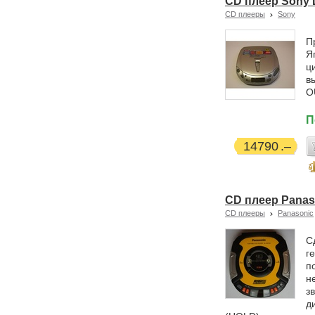
CD плеер Sony 
CD плееры
Sony
П
Я
ц
в
O
П
14790
CD плеер Panas
CD плееры
Panasonic
С
г
п
н
з
д