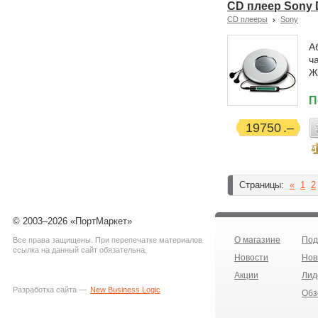
CD плеер Sony 
CD плееры
Sony
А
ч
Ж
П
19750
Страницы:
«
1
2
© 2003–2026 «ПортМаркет»
О магазине
Под
Все права защищены. При перепечатке материалов
ссылка на данный сайт обязательна.
Новости
Нов
Акции
Лид
Разработка сайта —
New Business Logic
Обз