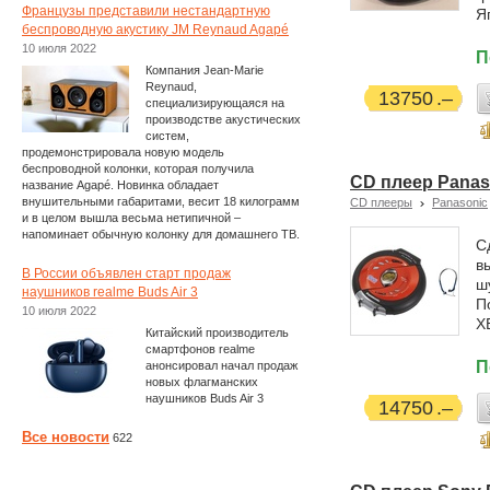
Французы представили нестандартную
Я
беспроводную акустику JM Reynaud Agapé
10 июля 2022
П
Компания Jean-Marie
Reynaud,
13750
специализирующаяся на
производстве акустических
систем,
продемонстрировала новую модель
беспроводной колонки, которая получила
CD плеер Panas
название Agapé. Новинка обладает
внушительными габаритами, весит 18 килограмм
CD плееры
Panasonic
и в целом вышла весьма нетипичной –
напоминает обычную колонку для домашнего ТВ.
С
в
В России объявлен старт продаж
ш
наушников realme Buds Air 3
П
10 июля 2022
X
Китайский производитель
смартфонов realme
П
анонсировал начал продаж
новых флагманских
наушников Buds Air 3
14750
Все новости
622