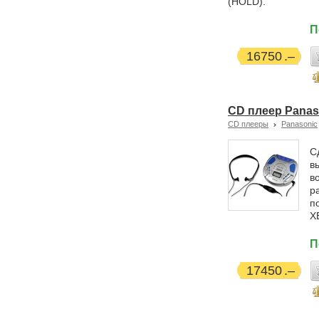
(HOLD).
П
16750
CD плеер Panas
CD плееры
Panasonic
С
в
в
р
п
X
П
17450