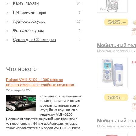
Карты памяти
64
FM трансмиттеры
7
Аудиоаксессуары
5425
27
с
Фотоаксессуары
2
(
2
Сумки для CD плееров
2
Мобильный теле
Мобильные телефоны
Н
Что нового
Roland VMH-S100 — 300 евро за
полноразмерные студийные наушники.
22 января 2025
Специалисты из компании
5425
Roland, выпустили новую
с
модель полноразмерных
(
2
студийных наушников с
индексом VMH-S100.
Новинка отличается закрытой конструкцией с
Мобильный теле
установленными 50-мм драйверами, которые
Мобильные телефоны
также используются в модели VMH-D1 V-Drums.