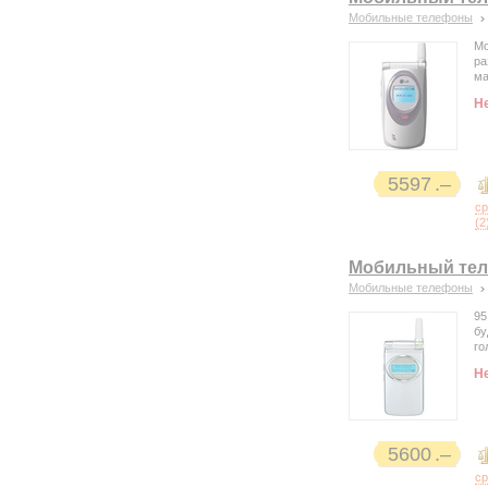
Мобильные телефоны
Мо
ра
ма
Н
5597
с
(
2
Мобильный тел
Мобильные телефоны
95
бу
го
Н
5600
с