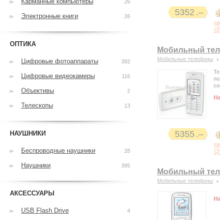
Карманные компьютеры
26
5352
Электронные книги
26
с
(
2
ОПТИКА
Мобильный тел
Мобильные телефоны
Цифровые фотоаппараты
392
Те
Цифровые видеокамеры
116
по
со
Объективы
2
Н
Телескопы
13
5355
НАУШНИКИ
с
Беспроводные наушники
28
(
2
Наушники
395
Мобильный теле
Мобильные телефоны
АКСЕССУАРЫ
Н
USB Flash Drive
4