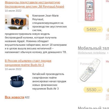
Н
Французы представили нестандартную
беспроводную акустику JM Reynaud Agapé
10 июля 2022
Компания Jean-Marie
Reynaud,
специализирующаяся на
производстве акустических
5460
систем,
продемонстрировала новую модель
с
беспроводной колонки, которая получила
(
2
название Agapé. Новинка обладает
внушительными габаритами, весит 18 килограмм
Мобильный теле
и в целом вышла весьма нетипичной –
напоминает обычную колонку для домашнего ТВ.
Мобильные телефоны
В России объявлен старт продаж
Н
наушников realme Buds Air 3
10 июля 2022
Китайский производитель
смартфонов realme
анонсировал начал продаж
новых флагманских
наушников Buds Air 3
5530
с
Все новости
622
(
2
Мобильный тел