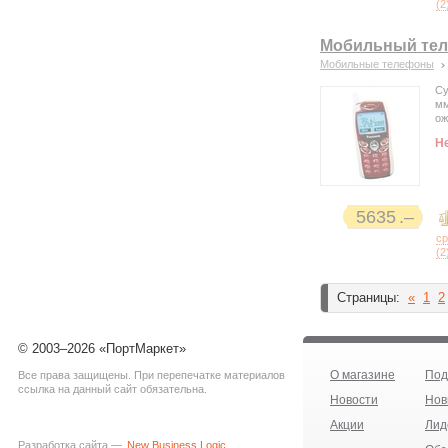
(
2
Мобильный тел
Мобильные телефоны
Су
мм
ож
Н
5635
с
(
2
Страницы:
«
1
2
© 2003–2026 «ПортМаркет»
О магазине
Под
Все права защищены. При перепечатке материалов
ссылка на данный сайт обязательна.
Новости
Нов
Акции
Лид
Разработка сайта —
New Business Logic