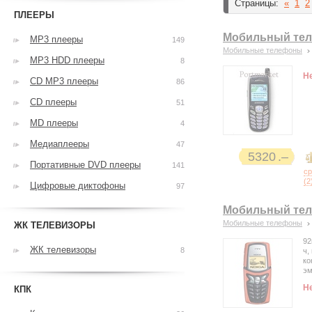
Страницы:
«
1
2
ПЛЕЕРЫ
Мобильный тел
MP3 плееры
149
Мобильные телефоны
MP3 HDD плееры
8
Н
CD MP3 плееры
86
CD плееры
51
MD плееры
4
Медиаплееры
47
5320
Портативные DVD плееры
141
с
(
2
Цифровые диктофоны
97
Мобильный тел
Мобильные телефоны
ЖК ТЕЛЕВИЗОРЫ
92
ЖК телевизоры
8
ч,
ко
эм
Н
КПК