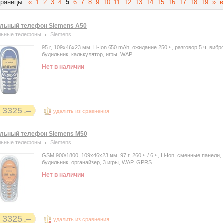
раницы:
«
1
2
3
4
5
6
7
8
9
10
11
12
13
14
15
16
17
18
19
»
в
льный телефон Siemens A50
льные телефоны
Siemens
95 г, 109x46x23 мм, Li-Ion 650 mAh, ожидание 250 ч, разговор 5 ч, вибр
будильник, калькулятор, игры, WAP.
Нет в наличии
3325
удалить из сравнения
льный телефон Siemens M50
льные телефоны
Siemens
GSM 900/1800, 109x46x23 мм, 97 г, 260 ч / 6 ч, Li-Ion, сменные панели,
будильник, органайзер, 3 игры, WAP, GPRS.
Нет в наличии
3325
удалить из сравнения