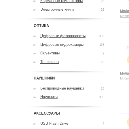
Карманные компьютеры
26
Электронные книги
26
Моби
Моби
ОПТИКА
Цифровые фотоаппараты
392
Цифровые видеокамеры
116
Объективы
2
Телескопы
13
Моби
НАУШНИКИ
Моби
Беспроводные наушники
28
Наушники
395
АКСЕССУАРЫ
USB Flash Drive
4