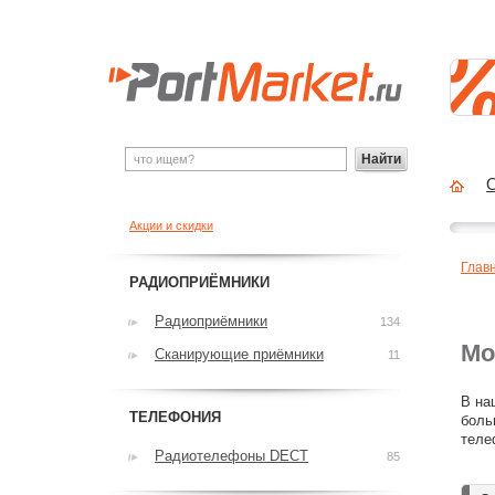
Найти
О
Акции и скидки
Глав
РАДИОПРИЁМНИКИ
Радиоприёмники
134
Мо
Сканирующие приёмники
11
В на
ТЕЛЕФОНИЯ
боль
теле
Радиотелефоны DECT
85