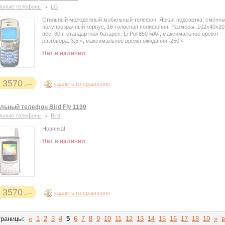
льные телефоны
LG
Стильный молодежный мобильный телефон. Яркая подсветка, сменн
полупрозрачный корпус, 16-голосная полифония. Размеры: 102x40x20
вес: 80 г, стандартная батарея: Li-Pol 850 мАч, максимальное время
разговора: 3.5 ч, максимальное время ожидания: 250 ч
Нет в наличии
3570
удалить из сравнения
льный телефон Bird Fly 1190
льные телефоны
Bird
Новинка!
Нет в наличии
3570
удалить из сравнения
раницы:
«
1
2
3
4
5
6
7
8
9
10
11
12
13
14
15
16
17
18
19
»
в