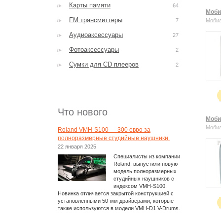
Карты памяти
64
Моби
FM трансмиттеры
7
Моби
Аудиоаксессуары
27
Фотоаксессуары
2
Сумки для CD плееров
2
Что нового
Моби
Моби
Roland VMH-S100 — 300 евро за
полноразмерные студийные наушники.
22 января 2025
Специалисты из компании
Roland, выпустили новую
модель полноразмерных
студийных наушников с
индексом VMH-S100.
Новинка отличается закрытой конструкцией с
установленными 50-мм драйверами, которые
также используются в модели VMH-D1 V-Drums.