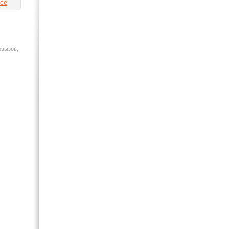
се
Motorola (21)
Nokia (27)
Panasonic (8)
Pantech (12)
Philips (14)
овызов,
Qtek (1)
Ritmix (3)
Rolsen (1)
Samsung (24)
Siemens (18)
SonyEricsson (8)