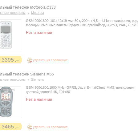
льный телефон Motorola С333
льные телефоны
Motorola
GSM 900/1800, 101x42x19 мм, 80 г, 200 ч / 4,5 ч, Li-Ion, полифония, ре
мелодий, сменные панели, будильник, органайзер, 3 игры, WAP, GPRS
Нет в наличии
3395
удалить из сравнения
льный телефон Siemens M55
льные телефоны
Siemens
GSM 900/1800/1900 MHz; GPRS; Java; E-mailClient; MMS; полифония;
цветной дисплей 4К, 101х80
Нет в наличии
3465
удалить из сравнения