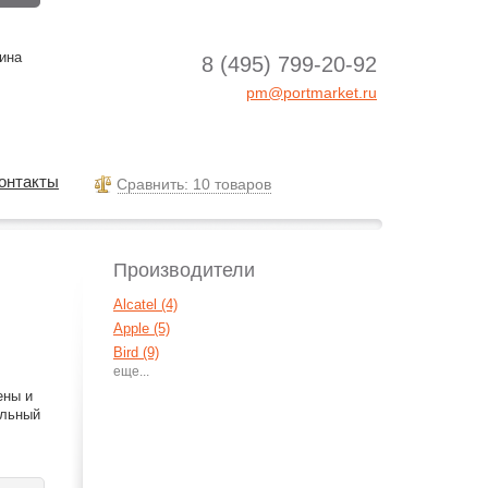
ина
8 (495) 799-20-92
pm@portmarket.ru
онтакты
Cравнить: 10 товаров
Производители
Alcatel (4)
Apple (5)
Bird (9)
EMOL (2)
ены и
Ericsson (1)
ильный
Haier (4)
LG (23)
Maxon (5)