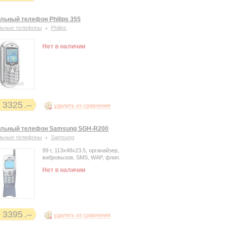
льный телефон Philips 355
льные телефоны
Philips
Нет в наличии
3325
удалить из сравнения
льный телефон Samsung SGH-R200
льные телефоны
Samsung
99 г, 113x48x23.5, органайзер,
вибровызов, SMS, WAP, флип.
Нет в наличии
3395
удалить из сравнения