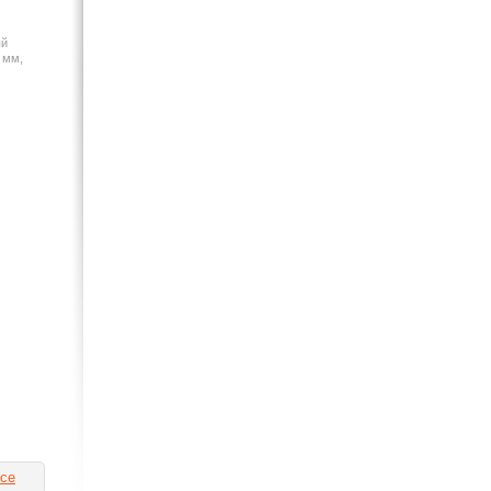
ый
 мм,
се