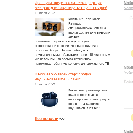
Французы представили нестандартную
Моби
беспроводную акустику JM Reynaud Agapé
Моби
10 июля 2022
Компания Jean-Marie
Reynaud,
специализирующаяся на
производстве акустических
систем,
продемонстрировала новую модель
беспроводной колонки, которая получила
название Agapé. Новинка обладает
внушительными габаритами, весит 18 килограмм
и в целом вышла весьма нетипичной –
напоминает обычную колонку для домашнего ТВ.
Моби
Моби
В России объявлен старт продаж
наушников realme Buds Air 3
10 июля 2022
Китайский производитель
смартфонов realme
анонсировал начал продаж
новых флагманских
наушников Buds Air 3
Все новости
622
Моби