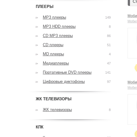
Ст
ПЛЕЕРЫ
Моби
MP3 плееры
149
Моби
MP3 HDD плееры
8
CD MP3 плееры
86
CD плееры
51
MD плееры
4
Медиаплееры
47
Портативные DVD плееры
141
Цифровые диктофоны
97
Моби
Моби
ЖК ТЕЛЕВИЗОРЫ
ЖК телевизоры
8
КПК