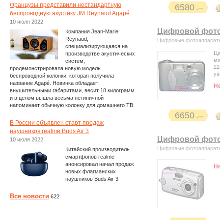
Французы представили нестандартную
6580
беспроводную акустику JM Reynaud Agapé
10 июля 2022
Цифровой фотоа
Компания Jean-Marie
Reynaud,
Цифровые фотоаппарат
специализирующаяся на
Ци
производстве акустических
ми
систем,
22
продемонстрировала новую модель
ув
беспроводной колонки, которая получила
название Agapé. Новинка обладает
Н
внушительными габаритами, весит 18 килограмм
и в целом вышла весьма нетипичной –
напоминает обычную колонку для домашнего ТВ.
6650
В России объявлен старт продаж
наушников realme Buds Air 3
Цифровой фото
10 июля 2022
Цифровые фотоаппарат
Китайский производитель
смартфонов realme
анонсировал начал продаж
Н
новых флагманских
наушников Buds Air 3
Все новости
622