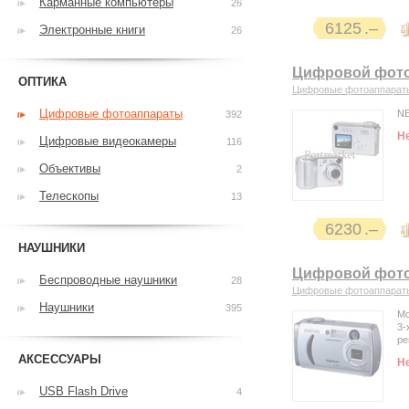
Карманные компьютеры
26
6125
Электронные книги
26
Цифровой фотоа
ОПТИКА
Цифровые фотоаппарат
Цифровые фотоаппараты
N
392
Н
Цифровые видеокамеры
116
Объективы
2
Телескопы
13
6230
НАУШНИКИ
Цифровой фото
Беспроводные наушники
28
Цифровые фотоаппарат
Наушники
395
Мо
3-
ре
АКСЕССУАРЫ
Н
USB Flash Drive
4