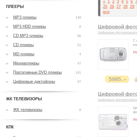
«
1
2
3
4
5
6
ПЛЕЕРЫ
25
26
27
28
29
все
MP3 плееры
149
MP3 HDD плееры
Цифровой фото
8
Цифровые фотоаппарат
CD MP3 плееры
86
С 
CD плееры
ко
51
Н
MD плееры
4
Медиаплееры
47
Портативные DVD плееры
141
5985
Цифровые диктофоны
97
Цифровой фото
ЖК ТЕЛЕВИЗОРЫ
Цифровые фотоаппарат
Ц
ЖК телевизоры
8
фо
Н
КПК