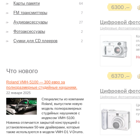
Карты памяти
64
6300
FM трансмиттеры
7
Аудиоаксессуары
Цифровой фотоа
27
Цифровые фотоаппарат
Фотоаксессуары
2
Ко
Сумки для CD плееров
от
2
сю
ав
Н
Что нового
6370
Roland VMH-S100 — 300 евро за
полноразмерные студийные наушники.
Цифровой фото
22 января 2025
Цифровые фотоаппарат
Специалисты из компании
Roland, выпустили новую
Ци
модель полноразмерных
мн
студийных наушников с
су
индексом VMH-S100.
Н
Новинка отличается закрытой конструкцией с
установленными 50-мм драйверами, которые
также используются в модели VMH-D1 V-Drums.