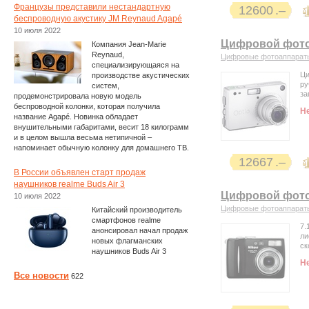
Французы представили нестандартную
12600
беспроводную акустику JM Reynaud Agapé
10 июля 2022
Цифровой фотоа
Компания Jean-Marie
Reynaud,
Цифровые фотоаппарат
специализирующаяся на
Ци
производстве акустических
ру
систем,
за
продемонстрировала новую модель
беспроводной колонки, которая получила
Н
название Agapé. Новинка обладает
внушительными габаритами, весит 18 килограмм
и в целом вышла весьма нетипичной –
напоминает обычную колонку для домашнего ТВ.
12667
В России объявлен старт продаж
наушников realme Buds Air 3
Цифровой фотоа
10 июля 2022
Цифровые фотоаппарат
Китайский производитель
смартфонов realme
7.
анонсировал начал продаж
ли
новых флагманских
ск
наушников Buds Air 3
Н
Все новости
622