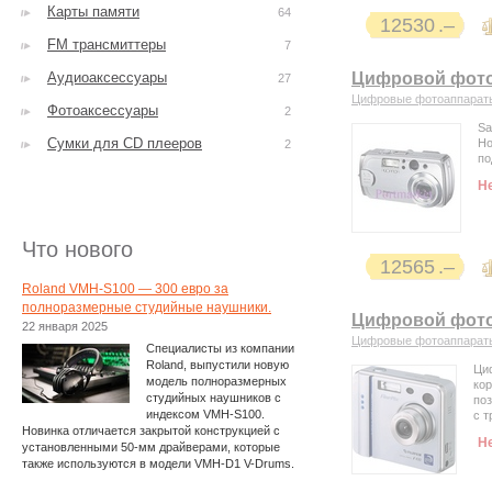
Карты памяти
64
12530
FM трансмиттеры
7
Аудиоаксессуары
Цифровой фото
27
Цифровые фотоаппарат
Фотоаксессуары
2
Sa
Сумки для CD плееров
Но
2
по
Н
Что нового
12565
Roland VMH-S100 — 300 евро за
полноразмерные студийные наушники.
Цифровой фотоа
22 января 2025
Цифровые фотоаппарат
Специалисты из компании
Roland, выпустили новую
Ци
модель полноразмерных
кор
студийных наушников с
по
индексом VMH-S100.
с 
Новинка отличается закрытой конструкцией с
Н
установленными 50-мм драйверами, которые
также используются в модели VMH-D1 V-Drums.