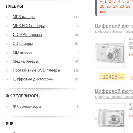
«
1
2
3
4
5
6
ПЛЕЕРЫ
25
26
27
28
29
все
MP3 плееры
149
MP3 HDD плееры
Цифровой фотоа
8
Цифровые фотоаппарат
CD MP3 плееры
86
4.
CD плееры
26
51
S
MD плееры
4
Н
Медиаплееры
47
Портативные DVD плееры
141
12425
Цифровые диктофоны
97
Цифровой фотоа
ЖК ТЕЛЕВИЗОРЫ
Цифровые фотоаппарат
6 
ЖК телевизоры
8
x
Н
КПК