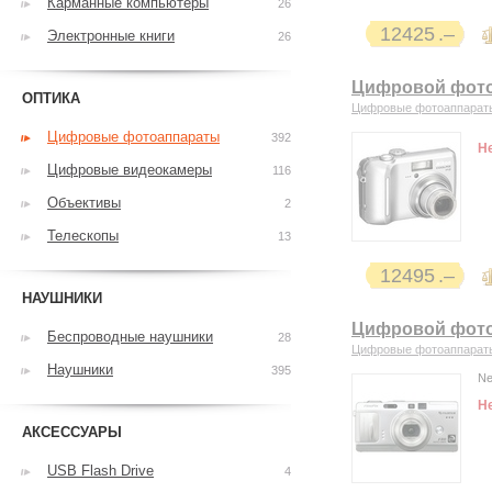
Карманные компьютеры
26
12425
Электронные книги
26
Цифровой фотоа
ОПТИКА
Цифровые фотоаппарат
Цифровые фотоаппараты
392
Н
Цифровые видеокамеры
116
Объективы
2
Телескопы
13
12495
НАУШНИКИ
Цифровой фотоа
Беспроводные наушники
28
Цифровые фотоаппарат
Наушники
395
Ne
Н
АКСЕССУАРЫ
USB Flash Drive
4