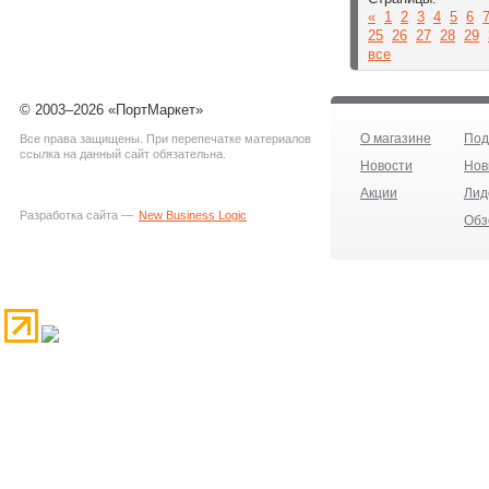
«
1
2
3
4
5
6
25
26
27
28
29
все
© 2003–2026 «ПортМаркет»
О магазине
Под
Все права защищены. При перепечатке материалов
ссылка на данный сайт обязательна.
Новости
Нов
Акции
Лид
Разработка сайта —
New Business Logic
Обз