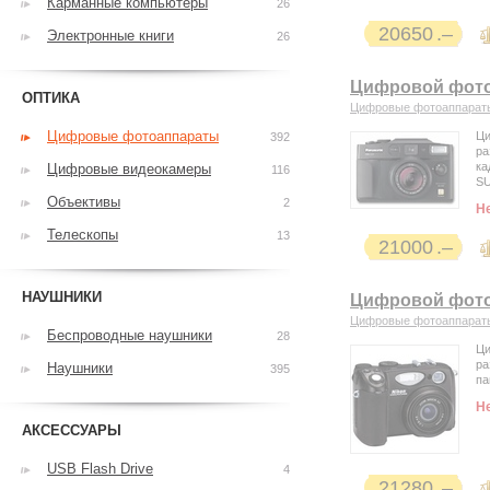
Карманные компьютеры
26
20650
Электронные книги
26
Цифровой фото
ОПТИКА
Цифровые фотоаппарат
Цифровые фотоаппараты
Ци
392
ра
ка
Цифровые видеокамеры
116
SU
Объективы
2
Н
Телескопы
13
21000
НАУШНИКИ
Цифровой фотоа
Цифровые фотоаппарат
Беспроводные наушники
28
Ци
ра
Наушники
395
па
Н
АКСЕССУАРЫ
USB Flash Drive
4
21280