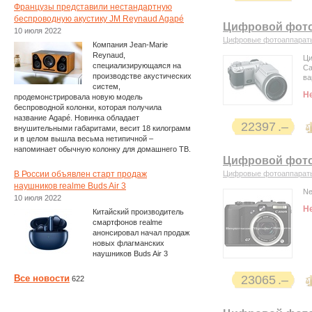
Французы представили нестандартную
беспроводную акустику JM Reynaud Agapé
Цифровой фото
10 июля 2022
Цифровые фотоаппарат
Компания Jean-Marie
Reynaud,
Ци
специализирующаяся на
Ca
производстве акустических
ва
систем,
Н
продемонстрировала новую модель
беспроводной колонки, которая получила
название Agapé. Новинка обладает
22397
внушительными габаритами, весит 18 килограмм
и в целом вышла весьма нетипичной –
напоминает обычную колонку для домашнего ТВ.
Цифровой фото
В России объявлен старт продаж
Цифровые фотоаппарат
наушников realme Buds Air 3
Ne
10 июля 2022
Н
Китайский производитель
смартфонов realme
анонсировал начал продаж
новых флагманских
наушников Buds Air 3
Все новости
23065
622