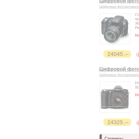
Цифровой фотоап
Цифровые фотоаппарат
СУ
пр
30
Ре
Н
24045
Цифровой фотоа
Цифровые фотоаппарат
DX
S
Н
24325
Страницы: