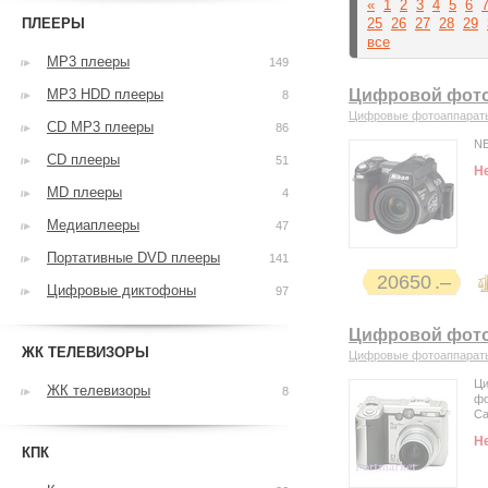
«
1
2
3
4
5
6
ПЛЕЕРЫ
25
26
27
28
29
все
MP3 плееры
149
MP3 HDD плееры
Цифровой фото
8
Цифровые фотоаппарат
CD MP3 плееры
86
N
CD плееры
51
Н
MD плееры
4
Медиаплееры
47
Портативные DVD плееры
141
20650
Цифровые диктофоны
97
Цифровой фото
ЖК ТЕЛЕВИЗОРЫ
Цифровые фотоаппарат
Ц
ЖК телевизоры
8
фо
Ca
Н
КПК