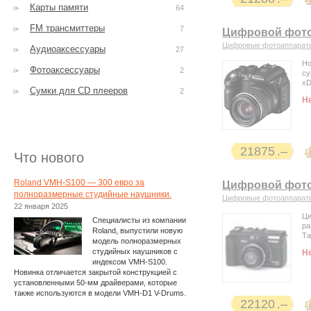
Карты памяти
64
FM трансмиттеры
7
Цифровой фотоа
Цифровые фотоаппарат
Аудиоаксессуары
27
Но
Фотоаксессуары
2
су
xD
Сумки для CD плееров
2
Н
21875
Что нового
Roland VMH-S100 — 300 евро за
Цифровой фото
полноразмерные студийные наушники.
Цифровые фотоаппарат
22 января 2025
Ци
Специалисты из компании
ра
Roland, выпустили новую
Та
модель полноразмерных
студийных наушников с
Н
индексом VMH-S100.
Новинка отличается закрытой конструкцией с
установленными 50-мм драйверами, которые
также используются в модели VMH-D1 V-Drums.
22120