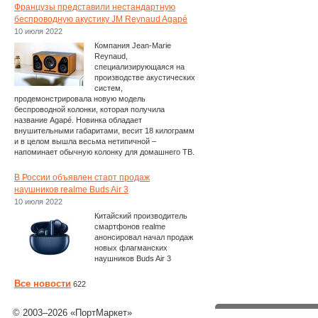
Французы представили нестандартную
беспроводную акустику JM Reynaud Agapé
10 июля 2022
Компания Jean-Marie
Reynaud,
специализирующаяся на
производстве акустических
систем,
продемонстрировала новую модель
беспроводной колонки, которая получила
название Agapé. Новинка обладает
внушительными габаритами, весит 18 килограмм
и в целом вышла весьма нетипичной –
напоминает обычную колонку для домашнего ТВ.
В России объявлен старт продаж
наушников realme Buds Air 3
10 июля 2022
Китайский производитель
смартфонов realme
анонсировал начал продаж
новых флагманских
наушников Buds Air 3
Все новости
622
© 2003–2026 «ПортМаркет»