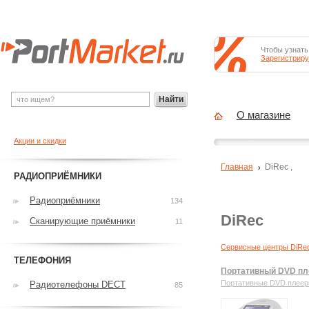
Чтобы узнать
Зарегистриру
Найти
О магазине
Акции и скидки
Главная
DiRec
,
РАДИОПРИЁМНИКИ
Радиоприёмники
134
DiRec
Сканирующие приёмники
11
Сервисные центры DiRe
ТЕЛЕФОНИЯ
Портативный DVD пл
Портативные DVD плее
Радиотелефоны DECT
85