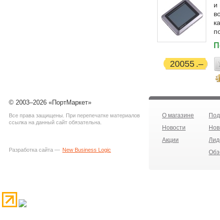
и
в
к
п
П
20055
© 2003–2026 «ПортМаркет»
О магазине
Под
Все права защищены. При перепечатке материалов
ссылка на данный сайт обязательна.
Новости
Нов
Акции
Лид
Разработка сайта —
New Business Logic
Обз