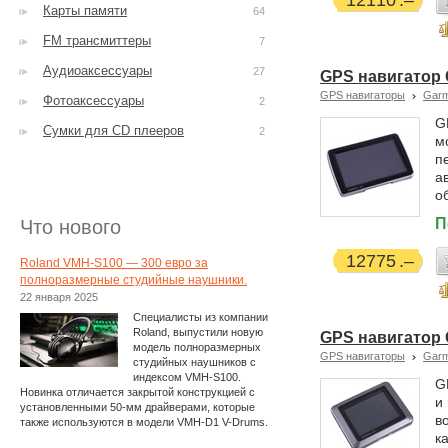
12110
Карты памяти
64
FM трансмиттеры
7
Аудиоаксессуары
27
GPS навигатор 
GPS навигаторы
Garm
Фотоаксессуары
2
G
Сумки для CD плееров
2
м
п
а
о
П
Что нового
12775
Roland VMH-S100 — 300 евро за
полноразмерные студийные наушники.
22 января 2025
Специалисты из компании
Roland, выпустили новую
GPS навигатор 
модель полноразмерных
GPS навигаторы
Garm
студийных наушников с
индексом VMH-S100.
G
Новинка отличается закрытой конструкцией с
и
установленными 50-мм драйверами, которые
в
также используются в модели VMH-D1 V-Drums.
к