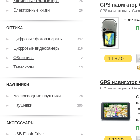
Карманные компьютеры
26
GPS навигатор G
Электронные книги
26
GPS навигаторы
Garm
Новинка
ОПТИКА
П
Цифровые фотоаппараты
392
Цифровые видеокамеры
116
Объективы
11970
2
Телескопы
13
GPS навигатор 
НАУШНИКИ
GPS навигаторы
Garm
Беспроводные наушники
28
G
н
Наушники
395
т
т
н
АКСЕССУАРЫ
П
USB Flash Drive
4