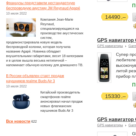
Французы представили нестандартную
П
беспроводную акустику JM Reynaud Agapé
10 июля 2022
14490
Компания Jean-Marie
Reynaud,
специализирующаяся на
производстве акустических
систем,
GPS навигатор
продемонстрировала новую модель
GPS навигаторы
Garm
беспроводной колонки, которая получила
название Agapé. Новинка обладает
Супер пр
внушительными габаритами, весит 18 килограмм
любителей
и в целом вышла весьма нетипичной –
высокочув
напоминает обычную колонку для домашнего ТВ.
литой рез
В России объявлен старт продаж
прибор п
наушников realme Buds Air 3
П
10 июля 2022
Китайский производитель
15330
смартфонов realme
анонсировал начал продаж
новых флагманских
наушников Buds Air 3
GPS навигатор 
Все новости
622
GPS навигаторы
Garm
G