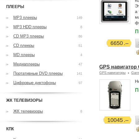
К
Э
ПЛЕЕРЫ
а
м
MP3 плееры
149
ф
MP3 HDD плееры
8
П
CD MP3 плееры
86
6650
CD плееры
51
MD плееры
4
Медиаплееры
47
GPS навигатор G
GPS навигаторы
Garm
Портативные DVD плееры
141
Н
Цифровые диктофоны
97
П
ЖК ТЕЛЕВИЗОРЫ
ЖК телевизоры
8
10045
КПК