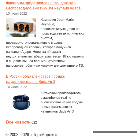
Французы представили нестандартную
беспроводную акустику JM Reynaud Agapé
10 июля 2022
Компания Jean-Marie
Reynaud,
специализирующаяся на
производстве акустических
систем,
продемонстрировала новую модель
беспроводной колонки, которая получила
название Agapé. Новинка обладает
внушительными габаритами, весит 18 килограмм
и в целом вышла весьма нетипичной –
напоминает обычную колонку для домашнего ТВ.
В России объявлен старт продаж
наушников realme Buds Air 3
10 июля 2022
Китайский производитель
смартфонов realme
анонсировал начал продаж
новых флагманских
наушников Buds Air 3
Все новости
622
© 2003–2026 «ПортМаркет»