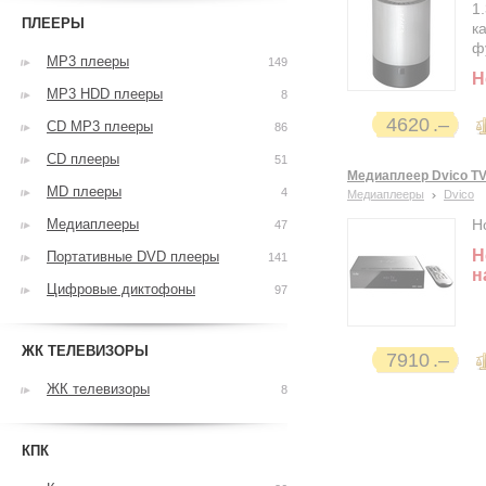
1
ПЛЕЕРЫ
к
ф
MP3 плееры
149
Н
MP3 HDD плееры
8
4620
CD MP3 плееры
86
CD плееры
51
Медиаплеер Dvico TV
MD плееры
4
Медиаплееры
Dvico
Медиаплееры
Н
47
Н
Портативные DVD плееры
141
н
Цифровые диктофоны
97
ЖК ТЕЛЕВИЗОРЫ
7910
ЖК телевизоры
8
КПК