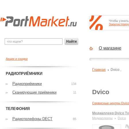
Чтобы узнать
Зарегистриру
Найти
О магазине
Акции и скидки
Главная
Dvico
,
РАДИОПРИЁМНИКИ
Радиоприёмники
134
Dvico
Сканирующие приёмники
11
Сервисные центры Dvic
ТЕЛЕФОНИЯ
Медиаплеер Dvico Tv
Медиаплееры
Dvico
Радиотелефоны DECT
85
Л