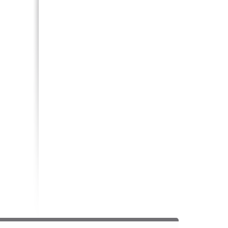
Mustek (5)
Mystery (21)
Naxa (2)
Nexx (3)
Nikon (65)
Nokia (28)
Noontec (5)
Odeon (4)
Orbit (1)
Orient (8)
Oysters (1)
Panasonic (182)
Pantech (13)
Pentax (35)
PerfectPro (8)
Perfeo (2)
Philips (90)
PocketBook (2)
Popcorn (1)
Premier (2)
Prology (1)