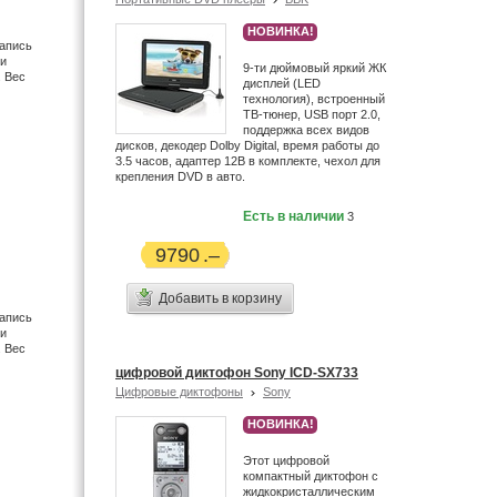
Dune (5)
НОВИНКА!
апись
Dvico (2)
ти
9-ти дюймовый яркий ЖК
DVTech (1)
. Вес
дисплей (LED
Edic (6)
технология), встроенный
ТВ-тюнер, USB порт 2.0,
Egreat (6)
поддержка всех видов
Ellion (4)
дисков, декодер Dolby Digital, время работы до
3.5 часов, адаптер 12В в комплекте, чехол для
EMOL (2)
крепления DVD в авто.
Enigma (2)
Есть в наличии
3
Enkatsu (21)
Ergo (1)
9790
Ericsson (1)
Eton (23)
Добавить в корзину
Explay (4)
апись
ти
FujiFilm (33)
. Вес
Garmin (8)
цифровой диктофон Sony ICD-SX733
Gmini (2)
Цифровые диктофоны
Sony
Grace Digital (2)
НОВИНКА!
Grundig (14)
Этот цифровой
Gueray (12)
компактный диктофон с
Haier (4)
жидкокристаллическим