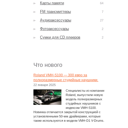
Карты памяти
64
FM трансмиттеры
7
Аудиоаксессуары
27
Фотоаксессуары
2
Сумки для CD плееров
2
Что нового
Roland VMH-S100 — 300 евро за
полноразмерные студийные наушники.
22 января 2025
Специалисты из компании
Roland, выпустили новую
модель полноразмерных
студийных наушников с
индексом VMH-S100.
Новинка отличается закрытой конструкцией с
установленными 50-мм драйверами, которые
также используются в модели VMH-D1 V-Drums.