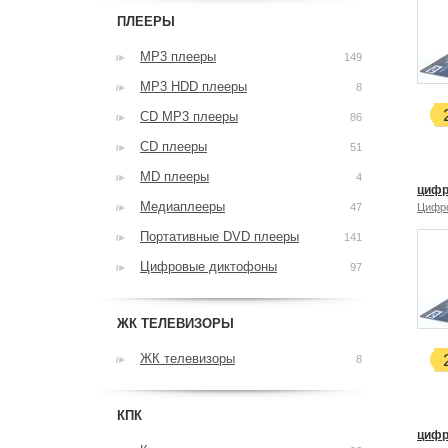
ПЛЕЕРЫ
MP3 плееры
149
MP3 HDD плееры
8
CD MP3 плееры
86
CD плееры
51
MD плееры
4
цифр
Медиаплееры
47
Цифр
Портативные DVD плееры
141
Цифровые диктофоны
97
ЖК ТЕЛЕВИЗОРЫ
ЖК телевизоры
8
КПК
цифр