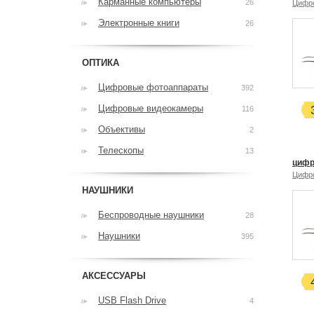
Карманные компьютеры
26
Цифр
Электронные книги
26
ОПТИКА
Цифровые фотоаппараты
392
Цифровые видеокамеры
116
Объективы
2
Телескопы
13
цифр
Цифр
НАУШНИКИ
Беспроводные наушники
28
Наушники
395
АКСЕССУАРЫ
USB Flash Drive
4