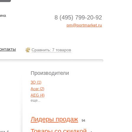
ина
8 (495) 799-20-92
pm@portmarket.ru
онтакты
Cравнить: 7 товаров
Производители
3Q (1)
Acer (2)
AEG (4)
Agva (1)
Aiptek (15)
Aiwa (7)
Лидеры продаж
94
AKG (55)
Alcatel (4)
Товары со скидкой
уса, 4