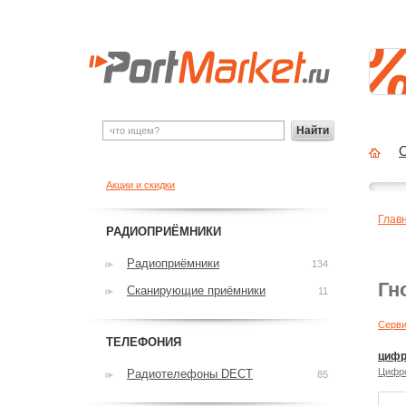
Найти
О
Акции и скидки
Глав
РАДИОПРИЁМНИКИ
Радиоприёмники
134
Гн
Сканирующие приёмники
11
Серви
ТЕЛЕФОНИЯ
цифр
Цифр
Радиотелефоны DECT
85