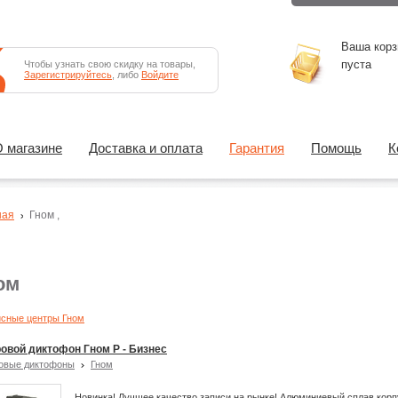
Ваша корз
пуста
Чтобы узнать свою скидку на товары,
Зарегистрируйтесь
, либо
Войдите
 магазине
Доставка и оплата
Гарантия
Помощь
К
ная
Гном
,
ом
сные центры Гном
овой диктофон Гном Р - Бизнес
овые диктофоны
Гном
Новинка! Лучшее качество записи на рынке! Алюминиевый сплав корп