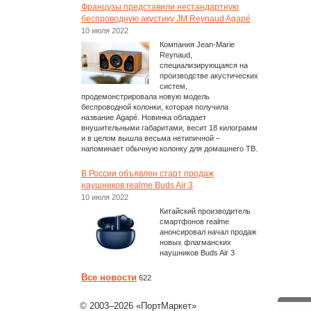
Французы представили нестандартную
беспроводную акустику JM Reynaud Agapé
10 июля 2022
Компания Jean-Marie
Reynaud,
специализирующаяся на
производстве акустических
систем,
продемонстрировала новую модель
беспроводной колонки, которая получила
название Agapé. Новинка обладает
внушительными габаритами, весит 18 килограмм
и в целом вышла весьма нетипичной –
напоминает обычную колонку для домашнего ТВ.
В России объявлен старт продаж
наушников realme Buds Air 3
10 июля 2022
Китайский производитель
смартфонов realme
анонсировал начал продаж
новых флагманских
наушников Buds Air 3
Все новости
622
© 2003–2026 «ПортМаркет»