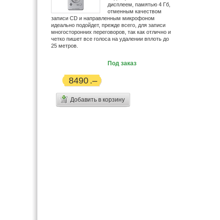
дисплеем, памятью 4 Гб,
Handaer (3)
отменным качеством
HiFiMan (1)
записи CD и направленным микрофоном
идеально подойдет, прежде всего, для записи
HoneyWld (1)
многосторонних переговоров, так как отлично и
Hyundai (10)
четко пишет все голоса на удалении вплоть до
25 метров.
Icom (2)
IconBit (9)
Под заказ
iRiver (9)
8490
Jenoptic (1)
JJ-Connect (4)
Добавить в корзину
JVC (39)
Kodak (7)
Konica Minolta (1)
Koss (54)
LG (34)
Logitech (1)
Maxon (5)
Midland (1)
Minolta (32)
Monster (4)
Motorola (21)