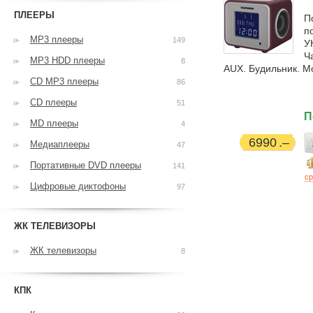
ПЛЕЕРЫ
П
п
MP3 плееры
149
У
Ч
MP3 HDD плееры
8
AUX. Будильник. М
CD MP3 плееры
86
CD плееры
51
П
MD плееры
4
6990
Медиаплееры
47
Портативные DVD плееры
141
ср
Цифровые диктофоны
97
ЖК ТЕЛЕВИЗОРЫ
ЖК телевизоры
8
КПК