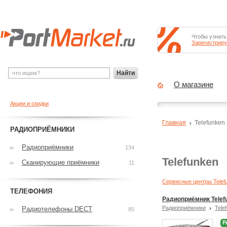
Чтобы узнать
Зарегистриру
Найти
О магазине
Акции и скидки
Главная
Telefunken
РАДИОПРИЁМНИКИ
Радиоприёмники
134
Telefunken
Сканирующие приёмники
11
Сервисные центры Telef
ТЕЛЕФОНИЯ
Радиоприёмник Telef
Радиоприёмники
Tele
Радиотелефоны DECT
85
Р