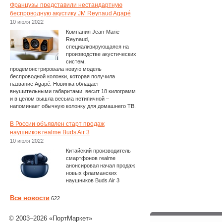
Французы представили нестандартную
беспроводную акустику JM Reynaud Agapé
10 июля 2022
Компания Jean-Marie
Reynaud,
специализирующаяся на
производстве акустических
систем,
продемонстрировала новую модель
беспроводной колонки, которая получила
название Agapé. Новинка обладает
внушительными габаритами, весит 18 килограмм
и в целом вышла весьма нетипичной –
напоминает обычную колонку для домашнего ТВ.
В России объявлен старт продаж
наушников realme Buds Air 3
10 июля 2022
Китайский производитель
смартфонов realme
анонсировал начал продаж
новых флагманских
наушников Buds Air 3
Все новости
622
© 2003–2026 «ПортМаркет»