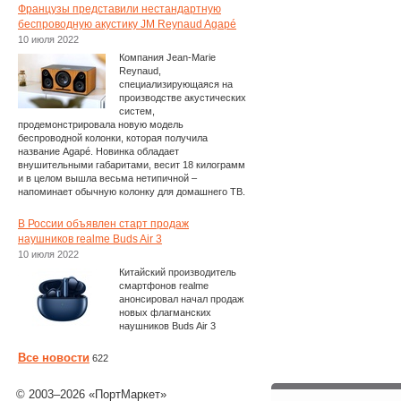
Французы представили нестандартную
беспроводную акустику JM Reynaud Agapé
10 июля 2022
Компания Jean-Marie
Reynaud,
специализирующаяся на
производстве акустических
систем,
продемонстрировала новую модель
беспроводной колонки, которая получила
название Agapé. Новинка обладает
внушительными габаритами, весит 18 килограмм
и в целом вышла весьма нетипичной –
напоминает обычную колонку для домашнего ТВ.
В России объявлен старт продаж
наушников realme Buds Air 3
10 июля 2022
Китайский производитель
смартфонов realme
анонсировал начал продаж
новых флагманских
наушников Buds Air 3
Все новости
622
© 2003–2026 «ПортМаркет»