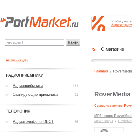
Чтобы узнать
Зарегистриру
Найти
О магазине
Акции и скидки
Главная
RoverMedi
РАДИОПРИЁМНИКИ
Радиоприёмники
134
RoverMedia
Сканирующие приёмники
11
Сервисные центры Rove
ТЕЛЕФОНИЯ
MP3 плеер RoverMedi
MP3 плееры
RoverMe
Радиотелефоны DECT
85